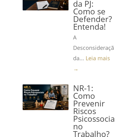
da PJ:
Como se
Defender?
Entenda!
A
Desconsideração
da...
Leia mais
→
NR-1:
Como
Prevenir
Riscos
Psicossociais
no
Trabalho?