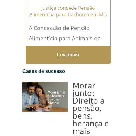
Justiça concede Pensão
Alimentícia para Cachorro em MG
A Concessão de Pensão
Alimentícia para Animais de
Estimação: Um Novo
Leia mais
Paradigma no Direito de...
Leia mais →
Cases de sucesso
Morar
junto:
Direito a
pensão,
bens,
herança e
mais