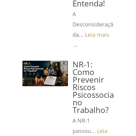
Entenda!
A
Desconsideração
da...
Leia mais
→
NR-1:
Como
Prevenir
Riscos
Psicossociais
no
Trabalho?
A NR-1
passou...
Leia