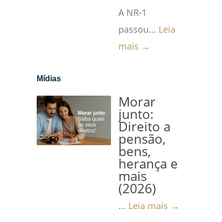
A NR-1
passou...
Leia
mais →
Mídias
Morar
junto:
Direito a
pensão,
bens,
herança e
mais
(2026)
...
Leia mais →