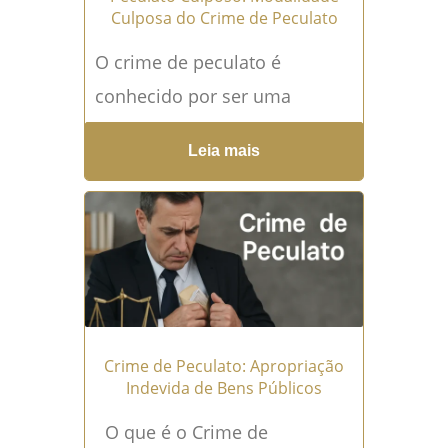
Culposa do Crime de Peculato
O crime de peculato é
conhecido por ser uma
conduta desonesta de
Leia mais
servidores públicos que se
apropriam indevidamente de
recursos públicos. No
entanto, além do peculato
doloso, que envolve a...
Leia
mais →
Crime de Peculato: Apropriação
Indevida de Bens Públicos
O que é o Crime de