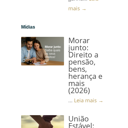
mais →
Mídias
Morar
junto:
Direito a
pensão,
bens,
herança e
mais
(2026)
...
Leia mais →
União
Estável: