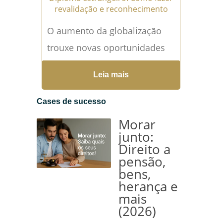
revalidação e reconhecimento
O aumento da globalização
trouxe novas oportunidades
para estudantes e
Leia mais
profissionais que buscam
qualificação em instituições
Cases de sucesso
estrangeiras. Contudo, ao
Morar
retornar ao Brasil,...
Leia mais
junto:
Direito a
→
pensão,
bens,
herança e
mais
(2026)