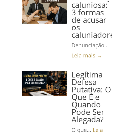
caluniosa:
3 formas
de acusar
os
caluniadores
Denunciação...
Leia mais →
Legítima
Defesa
Putativa: O
Que É e
Quando
Pode Ser
Alegada?
O que...
Leia