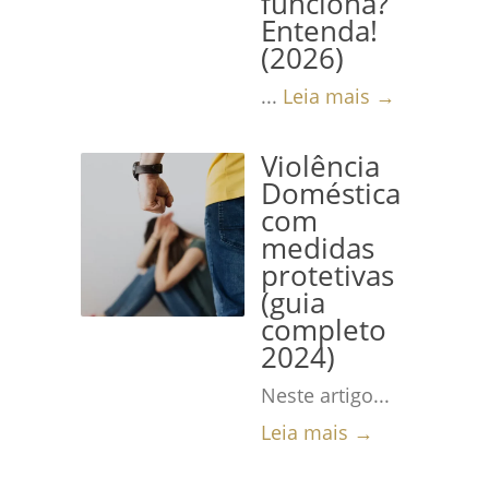
funciona?
Entenda!
(2026)
...
Leia mais →
Violência
Doméstica
com
medidas
protetivas
(guia
completo
2024)
Neste artigo...
Leia mais →