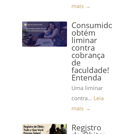
mais →
Consumidora
obtém
liminar
contra
cobrança
de
faculdade!
Entenda
Uma liminar
contra...
Leia
mais →
Registro