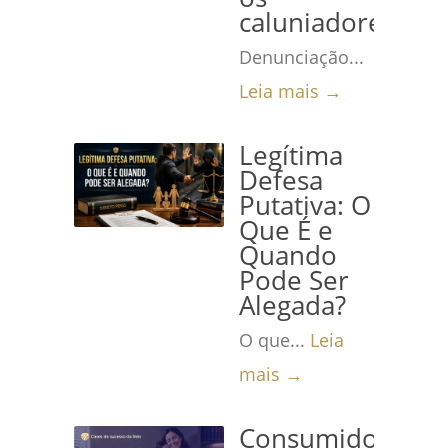
caluniadores
Denunciação...
Leia mais →
Legítima
Defesa
Putativa: O
Que É e
Quando
Pode Ser
Alegada?
O que...
Leia
mais →
Consumidora