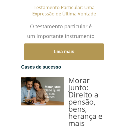
Testamento Particular: Uma
Expressão de Última Vontade
O testamento particular é
um importante instrumento
jurídico que permite a uma
Leia mais
pessoa expressar suas
últimas vontades em relação
Cases de sucesso
à distribuição...
Leia mais →
Morar
junto:
Direito a
pensão,
bens,
herança e
mais