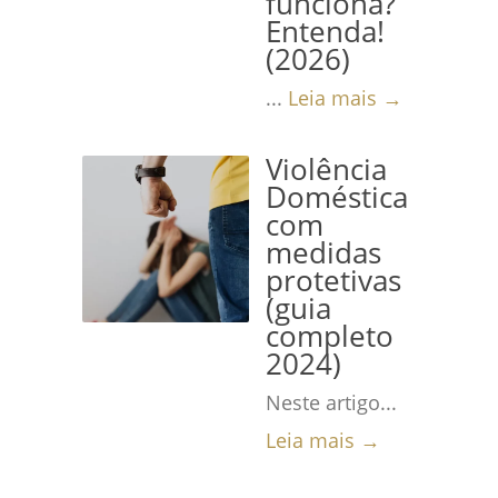
funciona?
Entenda!
(2026)
...
Leia mais →
Violência
Doméstica
com
medidas
protetivas
(guia
completo
2024)
Neste artigo...
Leia mais →