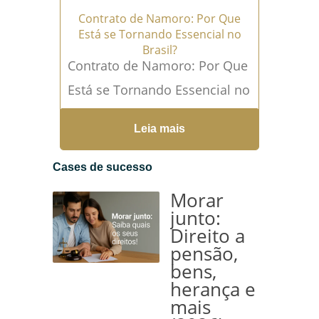
Contrato de Namoro: Por Que
Está se Tornando Essencial no
Brasil?
Contrato de Namoro: Por Que
Está se Tornando Essencial no
Brasil? Em um mundo onde
Leia mais
as relações afetivas estão
cada...
Leia mais →
Cases de sucesso
Morar
junto:
Direito a
pensão,
bens,
herança e
mais