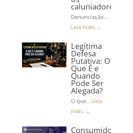
caluniadores
Denunciação...
Leia mais →
Legítima
Defesa
Putativa: O
Que É e
Quando
Pode Ser
Alegada?
O que...
Leia
mais →
Consumidora