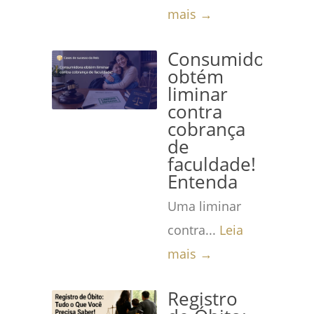
mais →
Consumidora
obtém
liminar
contra
cobrança
de
faculdade!
Entenda
Uma liminar
contra...
Leia
mais →
Registro