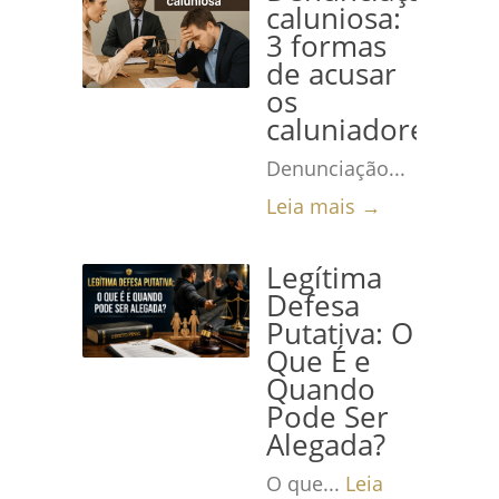
caluniosa:
3 formas
de acusar
os
caluniadores
Denunciação...
Leia mais →
Legítima
Defesa
Putativa: O
Que É e
Quando
Pode Ser
Alegada?
O que...
Leia