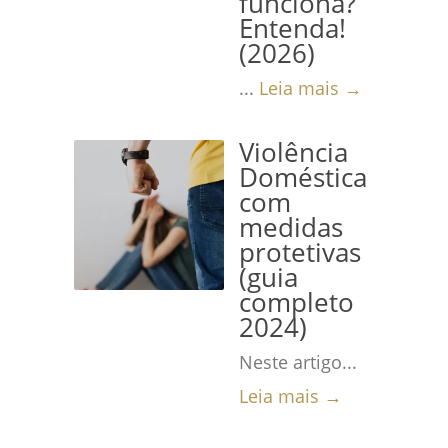
funciona?
Entenda!
(2026)
...
Leia mais →
Violência
Doméstica
com
medidas
protetivas
(guia
completo
2024)
Neste artigo...
Leia mais →