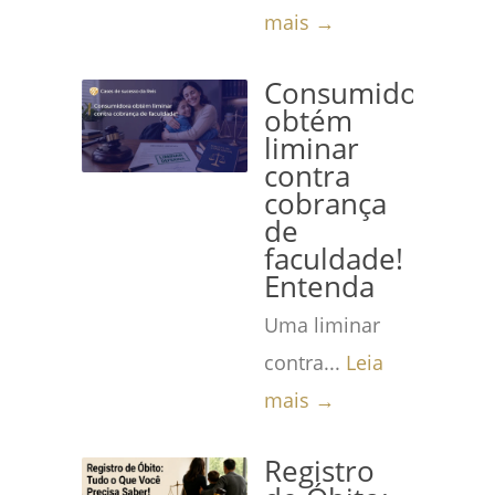
mais →
Consumidora
obtém
liminar
contra
cobrança
de
faculdade!
Entenda
Uma liminar
contra...
Leia
mais →
Registro