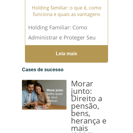
Holding familiar: o que é, como
funciona e quais as vantagens
Holding Familiar: Como
Administrar e Proteger Seu
Patrimônio Familiar Você já
Leia mais
pensou em administrar e
proteger o seu patrimônio
Cases de sucesso
familiar? A holding...
Leia mais
Morar
→
junto:
Direito a
pensão,
bens,
herança e
mais