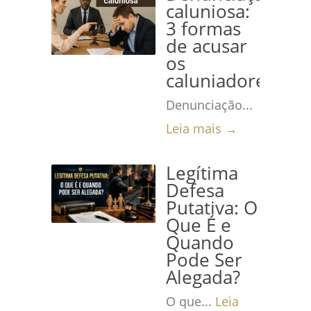
caluniosa:
3 formas
de acusar
os
caluniadores
Denunciação...
Leia mais →
Legítima
Defesa
Putativa: O
Que É e
Quando
Pode Ser
Alegada?
O que...
Leia