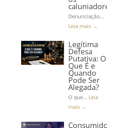
caluniadores
Denunciação...
Leia mais →
Legítima
Defesa
Putativa: O
Que É e
Quando
Pode Ser
Alegada?
O que...
Leia
mais →
Consumidora