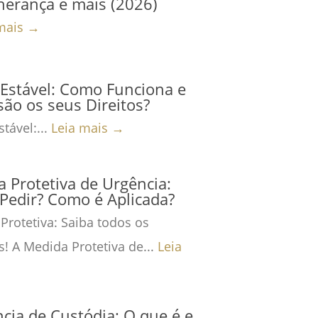
herança e mais (2026)
mais →
Estável: Como Funciona e
são os seus Direitos?
tável:...
Leia mais →
 Protetiva de Urgência:
Pedir? Como é Aplicada?
Protetiva: Saiba todos os
s! A Medida Protetiva de...
Leia
cia de Custódia: O que é e