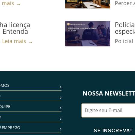
a mais →
Perder 
nha licença
Polici
a! Entenda
especi
.
Leia mais →
Policial
OMOS
NOSSA NEWSLET
O
QUIPE
O
E EMPREGO