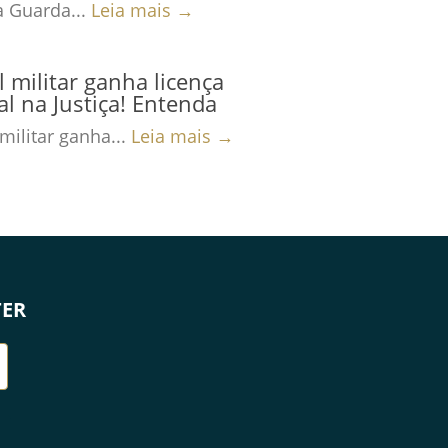
a Guarda...
Leia mais →
al militar ganha licença
al na Justiça! Entenda
 militar ganha...
Leia mais →
TER