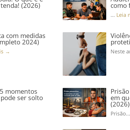
tenda! (2026)
como f
...
Leia 
ca com medidas
Violê
ompleto 2024)
protet
is →
Neste ar
: 5 momentos
Prisão
pode ser solto
em que
(2026)
Prisão..