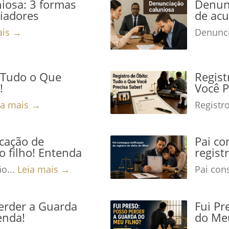
iosa: 3 formas
Denunc
niadores
de acu
ais →
Denunci
: Tudo o Que
Regist
!
Você P
ia mais →
Registro
icação de
Pai co
o filho! Entenda
regist
ão...
Leia mais →
Pai cons
Perder a Guarda
Fui Pr
enda!
do Meu