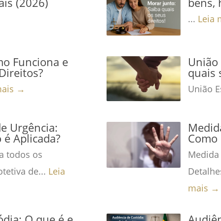
ais (2026)
bens, 
...
Leia 
mo Funciona e
União 
Direitos?
quais 
mais →
União Es
de Urgência:
Medida
é Aplicada?
Como 
a todos os
Medida 
tetiva de...
Leia
Detalhe
mais →
dia: O que é e
Audiên