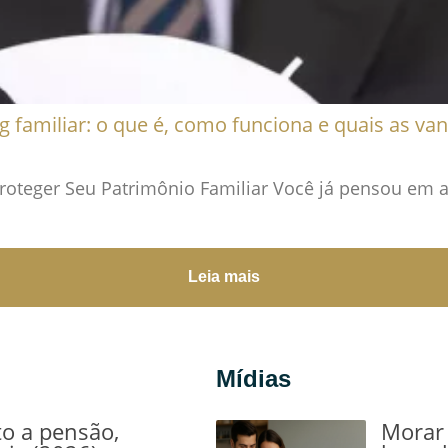
g familiar: o que é, como funciona e quais as va
roteger Seu Patrimônio Familiar Você já pensou em a
Leia mais
Mídias
to a pensão,
Morar 