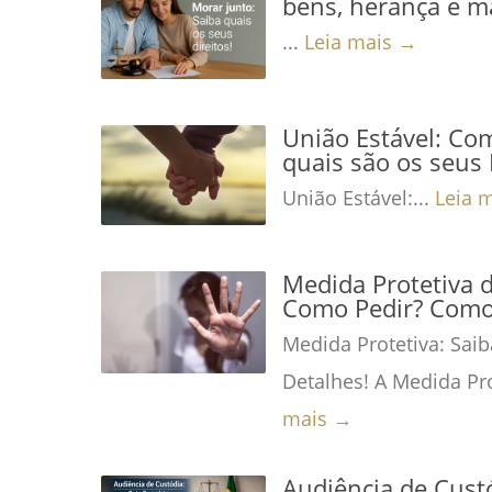
bens, herança e m
...
Leia mais →
União Estável: Co
quais são os seus 
União Estável:...
Leia 
Medida Protetiva 
Como Pedir? Como 
Medida Protetiva: Saib
Detalhes! A Medida Pro
mais →
Audiência de Custó