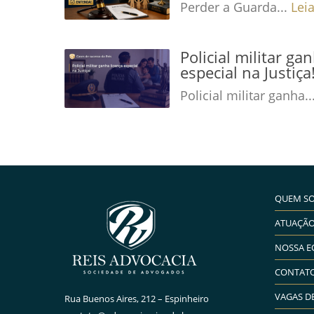
Perder a Guarda...
Lei
Policial militar ga
especial na Justiç
Policial militar ganha..
QUEM S
ATUAÇÃ
NOSSA E
CONTAT
VAGAS D
Rua Buenos Aires, 212 – Espinheiro