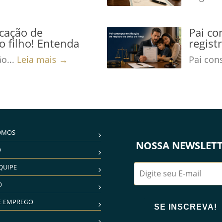
icação de
Pai co
o filho! Entenda
regist
ão...
Leia mais →
Pai cons
OMOS
NOSSA NEWSLET
O
QUIPE
O
E EMPREGO