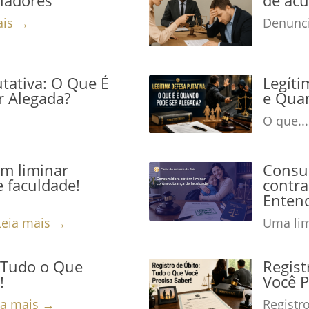
ais →
Denunci
tativa: O Que É
Legíti
r Alegada?
e Qua
O que..
m liminar
Consu
 faculdade!
contra
Enten
Leia mais →
Uma lim
: Tudo o Que
Regist
!
Você P
ia mais →
Registro