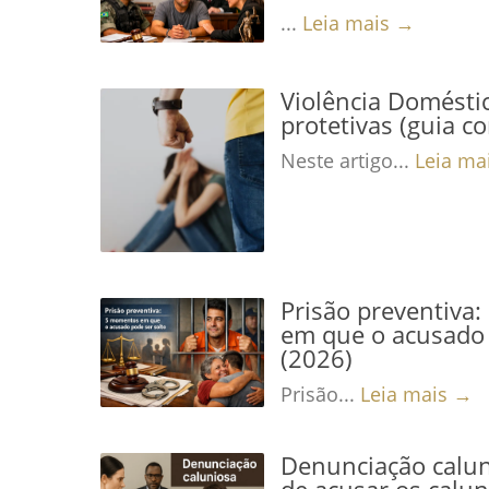
...
Leia mais →
Violência Domésti
protetivas (guia c
Neste artigo...
Leia ma
Prisão preventiva
em que o acusado 
(2026)
Prisão...
Leia mais →
Denunciação calun
de acusar os calu