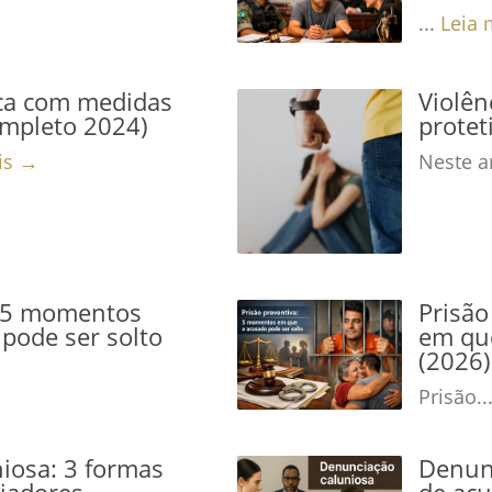
...
Leia 
ca com medidas
Violê
ompleto 2024)
protet
is →
Neste ar
: 5 momentos
Prisão
pode ser solto
em que
(2026)
Prisão..
iosa: 3 formas
Denunc
niadores
de acu