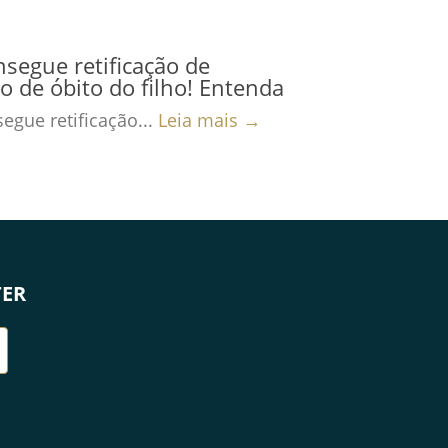
nsegue retificação de
ro de óbito do filho! Entenda
egue retificação...
Leia mais →
TER