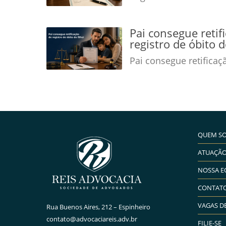
Pai consegue retif
registro de óbito d
Pai consegue retificaç
QUEM S
ATUAÇÃ
NOSSA E
CONTAT
VAGAS D
Rua Buenos Aires, 212 – Espinheiro
contato@advocaciareis.adv.br
FILIE-SE