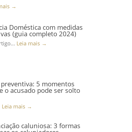
mais →
ncia Doméstica com medidas
ivas (guia completo 2024)
tigo...
Leia mais →
 preventiva: 5 momentos
 o acusado pode ser solto
.
Leia mais →
iação caluniosa: 3 formas
sar os caluniadores