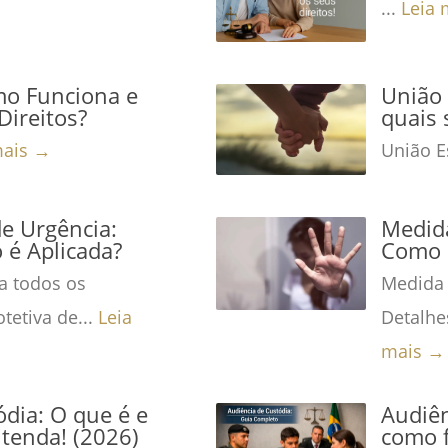
...
Leia 
mo Funciona e
União 
Direitos?
quais 
mais →
União Es
de Urgência:
Medida
é Aplicada?
Como 
a todos os
Medida 
tetiva de...
Leia
Detalhe
mais →
dia: O que é e
Audiên
tenda! (2026)
como f