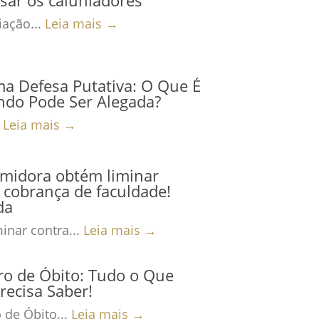
ação...
Leia mais →
ma Defesa Putativa: O Que É
ndo Pode Ser Alegada?
.
Leia mais →
midora obtém liminar
 cobrança de faculdade!
da
inar contra...
Leia mais →
ro de Óbito: Tudo o Que
recisa Saber!
 de Óbito...
Leia mais →