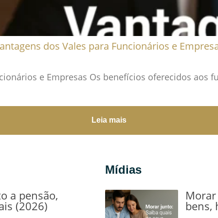
antagens dos Vales para Funcionários e Empres
cionários e Empresas Os benefícios oferecidos aos f
Leia mais
Mídias
to a pensão,
Morar 
ais (2026)
bens, 