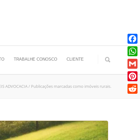
Faceb
TO
TRABALHE CONOSCO
CLIENTE
Whats
Gmail
EIS ADVOCACIA
/
Publicações marcadas como imóveis rurais.
Pinter
Reddit