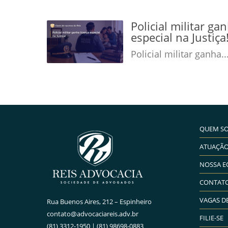
Policial militar ga
especial na Justiç
Policial militar ganha..
QUEM S
ATUAÇÃ
NOSSA E
CONTAT
VAGAS D
Rua Buenos Aires, 212 – Espinheiro
contato@advocaciareis.adv.br
FILIE-SE
(81) 3312-1950 | (81) 98698-0883