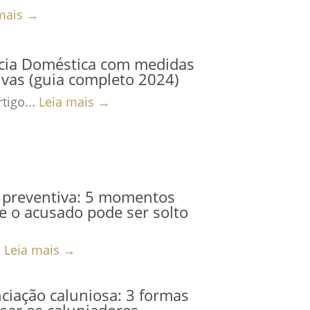
mais →
ncia Doméstica com medidas
ivas (guia completo 2024)
tigo...
Leia mais →
 preventiva: 5 momentos
 o acusado pode ser solto
.
Leia mais →
iação caluniosa: 3 formas
sar os caluniadores