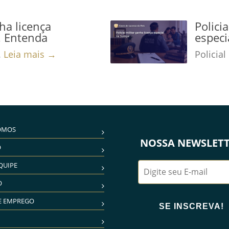
nha licença
Polici
a! Entenda
especi
.
Leia mais →
Policial
OMOS
NOSSA NEWSLET
O
QUIPE
O
E EMPREGO