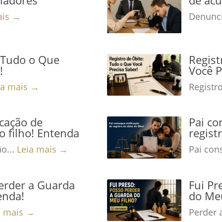
ais →
Denunci
: Tudo o Que
Regist
!
Você P
ia mais →
Registro
icação de
Pai co
o filho! Entenda
regist
ão...
Leia mais →
Pai cons
Perder a Guarda
Fui Pr
enda!
do Meu
a mais →
Perder 