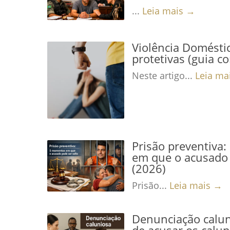
...
Leia mais →
Violência Domésti
protetivas (guia c
Neste artigo...
Leia ma
Prisão preventiva
em que o acusado 
(2026)
Prisão...
Leia mais →
Denunciação calun
de acusar os calu