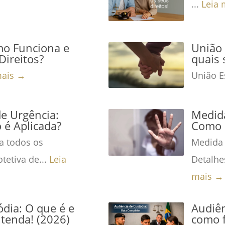
...
Leia 
mo Funciona e
União 
Direitos?
quais 
mais →
União Es
de Urgência:
Medida
é Aplicada?
Como 
a todos os
Medida 
tetiva de...
Leia
Detalhe
mais →
dia: O que é e
Audiên
tenda! (2026)
como f