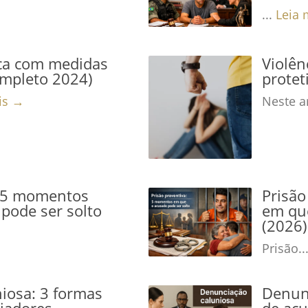
...
Leia 
ca com medidas
Violê
ompleto 2024)
protet
is →
Neste ar
: 5 momentos
Prisão
pode ser solto
em que
(2026)
Prisão..
iosa: 3 formas
Denunc
niadores
de acu