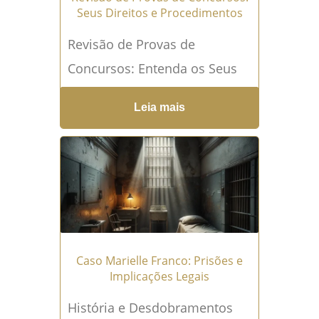
Seus Direitos e Procedimentos
Revisão de Provas de
Concursos: Entenda os Seus
Direitos e Como Proceder A
Leia mais
revisão de provas de
concursos é um direito
fundamental dos candidatos
que se sentem prejudicados
ou injustiçados...
Leia mais →
Caso Marielle Franco: Prisões e
Implicações Legais
História e Desdobramentos