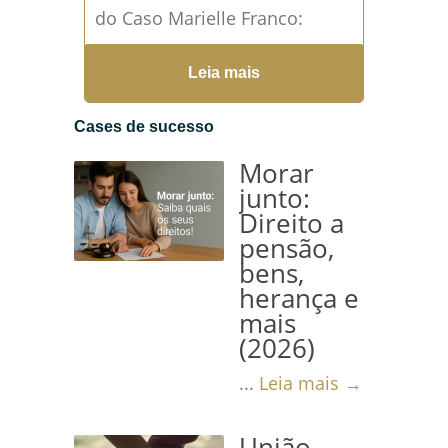
do Caso Marielle Franco:
Crimes e Possíveis Penas dos
Leia mais
Envolvidos...
Leia mais →
Cases de sucesso
Morar
junto:
Direito a
pensão,
bens,
herança e
mais
(2026)
...
Leia mais →
União