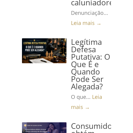
caluniadores
Denunciação...
Leia mais →
Legítima
Defesa
Putativa: O
Que É e
Quando
Pode Ser
Alegada?
O que...
Leia
mais →
Consumidora