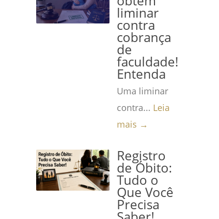
obtém
liminar
contra
cobrança
de
faculdade!
Entenda
Uma liminar
contra...
Leia
mais →
Registro
de Óbito:
Tudo o
Que Você
Precisa
Saber!