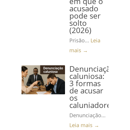
em que o
acusado
pode ser
solto
(2026)
Prisão...
Leia
mais →
Denunciação
caluniosa:
3 formas
de acusar
os
caluniadores
Denunciação...
Leia mais →