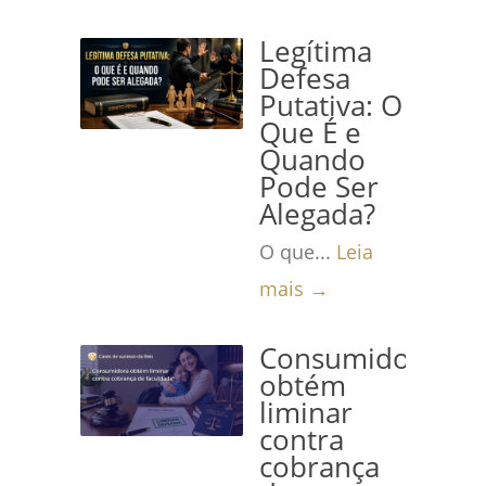
Legítima
Defesa
Putativa: O
Que É e
Quando
Pode Ser
Alegada?
O que...
Leia
mais →
Consumidora
obtém
liminar
contra
cobrança