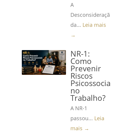
A
Desconsideração
da...
Leia mais
→
NR-1:
Como
Prevenir
Riscos
Psicossociais
no
Trabalho?
A NR-1
passou...
Leia
mais →