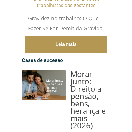
trabalhistas das gestantes
Gravidez no trabalho: O Que
Fazer Se For Demitida Grávida
Sem Justa Causa? Gravidez no
Leia mais
trabalho se uma mulher
estiver enfrentando uma...
Cases de sucesso
Leia mais →
Morar
junto:
Direito a
pensão,
bens,
herança e
mais
(2026)