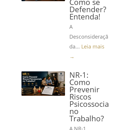
Como se
Defender?
Entenda!
A
Desconsideração
da...
Leia mais
→
NR-1:
Como
Prevenir
Riscos
Psicossociais
no
Trabalho?
A NR-1