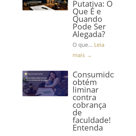
Putativa: O
Que É e
Quando
Pode Ser
Alegada?
O que...
Leia
mais →
Consumidora
obtém
liminar
contra
cobrança
de
faculdade!
Entenda