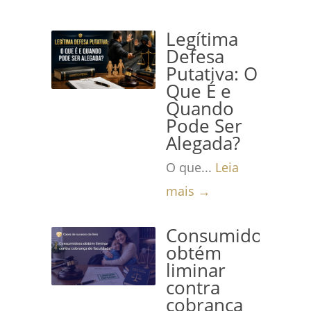
Legítima
Defesa
Putativa: O
Que É e
Quando
Pode Ser
Alegada?
O que...
Leia
mais →
Consumidora
obtém
liminar
contra
cobrança