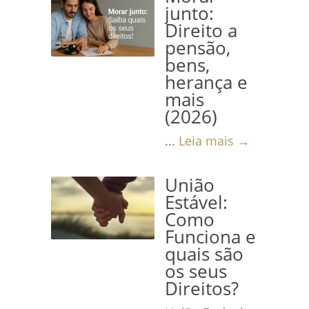
junto:
Direito a
pensão,
bens,
herança e
mais
(2026)
...
Leia mais →
União
Estável:
Como
Funciona e
quais são
os seus
Direitos?