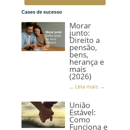
desempenha um papel
fundamental no sistema
Cases de sucesso
jurídico, permitindo que
Morar
processos legais ocorram de
junto:
Direito a
maneira suave e justa, mesmo
pensão,
quando...
Leia mais →
bens,
herança e
mais
(2026)
...
Leia mais →
União
Estável:
Como
Funciona e