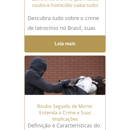
roubo e homicídio saiba tudo!
Descubra tudo sobre o crime
de latrocínio no Brasil, suas
consequências e como nosso
Leia mais
escritório de advocacia pode
ajudar a...
Leia mais →
Roubo Seguido de Morte:
Entenda o Crime e Suas
Implicações
Definição e Características do