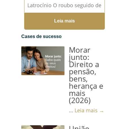
Latrocínio O roubo seguido de
morte, também conhecido
Leia mais
como latrocínio, é uma
modalidade criminosa grave
Cases de sucesso
que combina a...
Leia mais →
Morar
junto:
Direito a
pensão,
bens,
herança e
mais
(2026)
...
Leia mais →
União