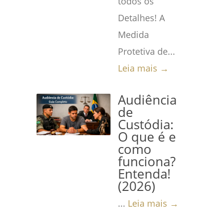
todos os
Detalhes! A
Medida
Protetiva de...
Leia mais →
Audiência
de
Custódia:
O que é e
como
funciona?
Entenda!
(2026)
...
Leia mais →