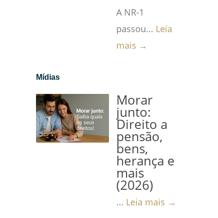
A NR-1
passou...
Leia
mais →
Mídias
Morar
junto:
Direito a
pensão,
bens,
herança e
mais
(2026)
...
Leia mais →