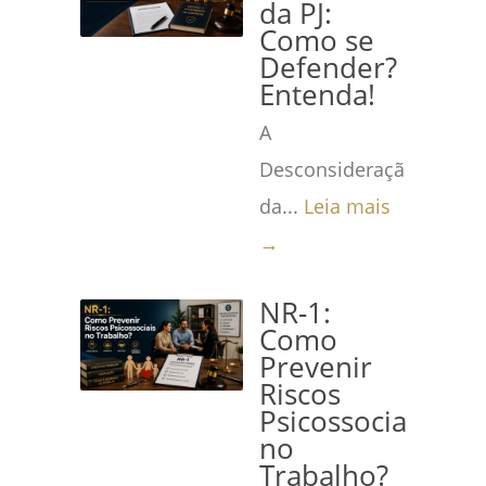
da PJ:
Como se
Defender?
Entenda!
A
Desconsideração
da...
Leia mais
→
NR-1:
Como
Prevenir
Riscos
Psicossociais
no
Trabalho?