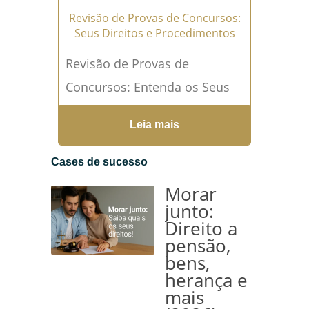
Revisão de Provas de Concursos:
Seus Direitos e Procedimentos
Revisão de Provas de
Concursos: Entenda os Seus
Direitos e Como Proceder A
Leia mais
revisão de provas de
concursos é um direito
Cases de sucesso
fundamental dos candidatos
Morar
que se sentem prejudicados
junto:
Direito a
ou injustiçados...
Leia mais →
pensão,
bens,
herança e
mais