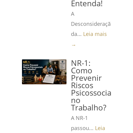
Entenda!
A
Desconsideração
da...
Leia mais
→
NR-1:
Como
Prevenir
Riscos
Psicossociais
no
Trabalho?
A NR-1
passou...
Leia