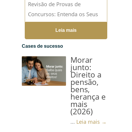
Revisão de Provas de
Concursos: Entenda os Seus
Direitos e Como Proceder A
Leia mais
revisão de provas de
concursos é um direito
Cases de sucesso
fundamental dos candidatos
Morar
que se sentem prejudicados
junto:
Direito a
ou injustiçados...
Leia mais →
pensão,
bens,
herança e
mais
(2026)
...
Leia mais →