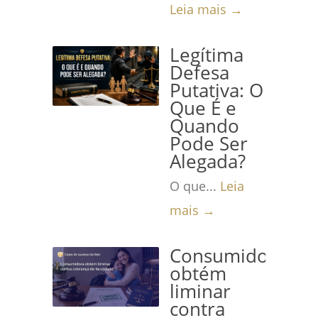
Leia mais →
Legítima
Defesa
Putativa: O
Que É e
Quando
Pode Ser
Alegada?
O que...
Leia
mais →
Consumidora
obtém
liminar
contra