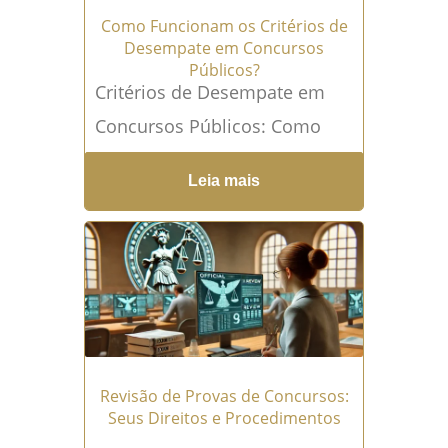
Como Funcionam os Critérios de
Desempate em Concursos
Públicos?
Critérios de Desempate em
Concursos Públicos: Como
Funcionam Os concursos
Leia mais
públicos no Brasil são
conhecidos por sua alta
concorrência, com centenas
ou...
Leia mais →
Revisão de Provas de Concursos:
Seus Direitos e Procedimentos