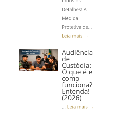
todos os
Detalhes! A
Medida
Protetiva de...
Leia mais →
Audiência
de
Custódia:
O que é e
como
funciona?
Entenda!
(2026)
...
Leia mais →