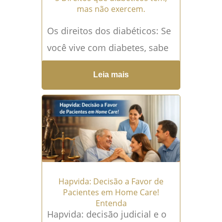
mas não exercem.
Os direitos dos diabéticos: Se
você vive com diabetes, sabe
que é uma batalha diária. A
Leia mais
contagem de carboidratos, a
monitorização dos...
Leia mais
→
Hapvida: Decisão a Favor de
Pacientes em Home Care!
Entenda
Hapvida: decisão judicial e o