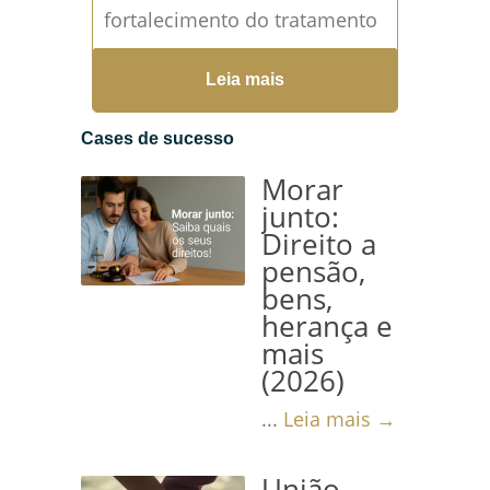
fortalecimento do tratamento
domiciliar no Brasil A
Leia mais
discussão envolvendo...
Leia
mais →
Cases de sucesso
Morar
junto:
Direito a
pensão,
bens,
herança e
mais
(2026)
...
Leia mais →
União