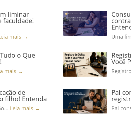
m liminar
Consu
 faculdade!
contra
Enten
Leia mais →
Uma lim
: Tudo o Que
Regist
!
Você P
ia mais →
Registro
icação de
Pai co
o filho! Entenda
regist
ão...
Leia mais →
Pai cons