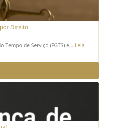
por Direito
o Tempo de Serviço (FGTS) é...
Leia
na!