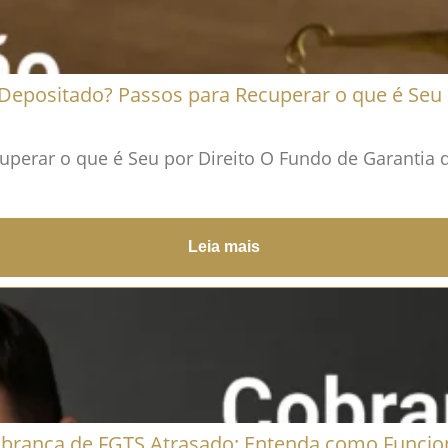
epositado? Passos para Recuperar o que é Seu 
perar o que é Seu por Direito O Fundo de Garantia d
Leia mais
brança de FGTS Atrasado: Entenda como Funcio