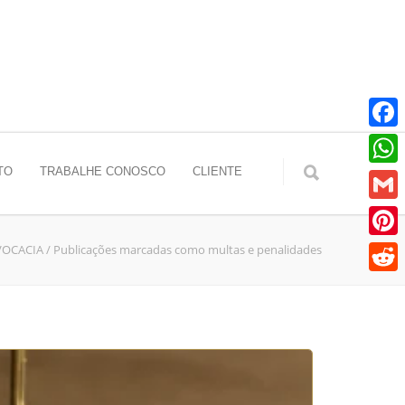
Faceb
TO
TRABALHE CONOSCO
CLIENTE
Whats
Gmail
VOCACIA
/
Publicações marcadas como multas e penalidades
Pinter
Reddit