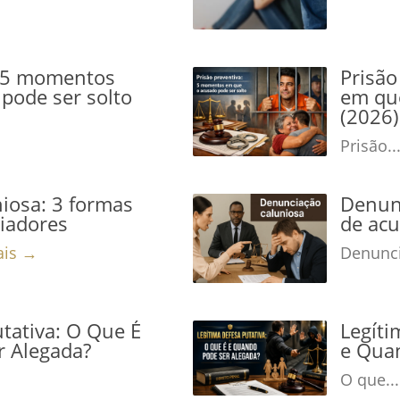
: 5 momentos
Prisão
pode ser solto
em que
(2026)
Prisão..
iosa: 3 formas
Denunc
niadores
de acu
ais →
Denunci
tativa: O Que É
Legíti
r Alegada?
e Qua
O que..