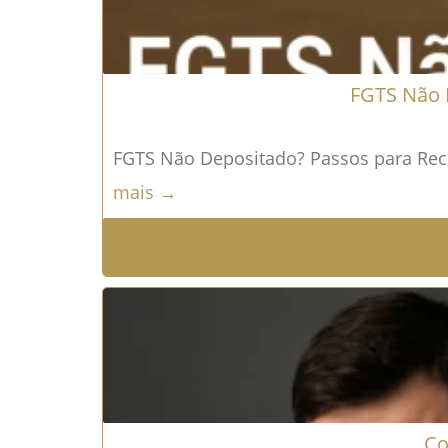
FGTS Não D
FGTS Não Depositado? Passos para Recu
mais →
Co