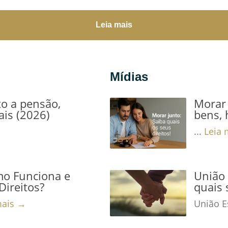
Leia mais
Mídias
to a pensão,
Morar 
ais (2026)
bens, 
...
Leia 
mo Funciona e
União 
Direitos?
quais 
mais →
União Es