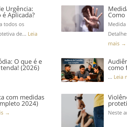
de Urgência:
Medida
é Aplicada?
Como 
a todos os
Medida 
tetiva de...
Leia
Detalhe
mais →
dia: O que é e
Audiên
tenda! (2026)
como f
...
Leia 
ca com medidas
Violê
ompleto 2024)
protet
is →
Neste ar