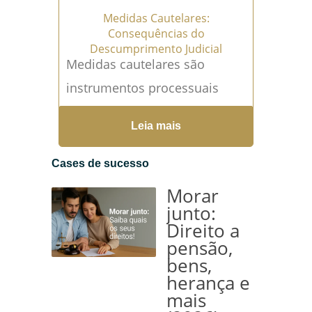
Medidas Cautelares:
Consequências do
Descumprimento Judicial
Medidas cautelares são
instrumentos processuais
fundamentais no direito
Leia mais
brasileiro, utilizados para
assegurar o resultado de um
Cases de sucesso
processo, prevenindo danos
Morar
irreparáveis ou de...
Leia mais
junto:
Direito a
→
pensão,
bens,
herança e
mais