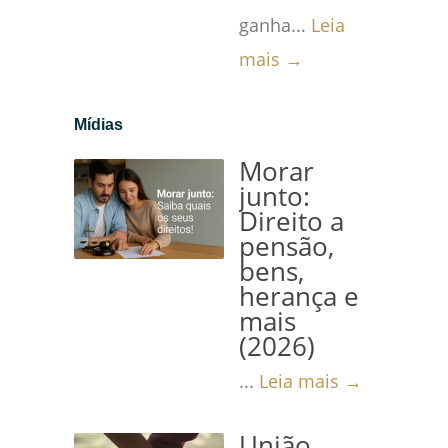
ganha...
Leia
mais →
Mídias
Morar
junto:
Direito a
pensão,
bens,
herança e
mais
(2026)
...
Leia mais →
União