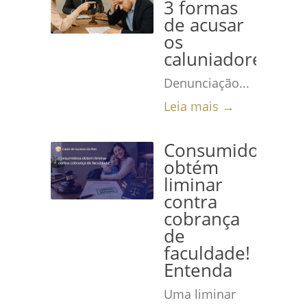
3 formas
de acusar
os
caluniadores
Denunciação...
Leia mais →
Consumidora
obtém
liminar
contra
cobrança
de
faculdade!
Entenda
Uma liminar