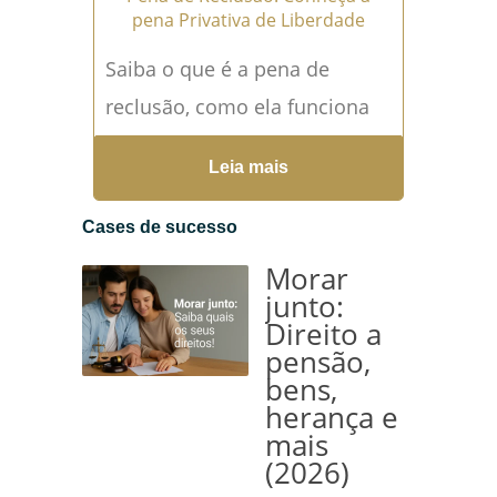
pena Privativa de Liberdade
Saiba o que é a pena de
reclusão, como ela funciona
no sistema penal brasileiro e
Leia mais
em quais casos é aplicada.
O...
Leia mais →
Cases de sucesso
Morar
junto:
Direito a
pensão,
bens,
herança e
mais
(2026)