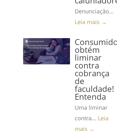
caluniadores
Denunciação...
Leia mais →
Consumidora
obtém
liminar
contra
cobrança
de
faculdade!
Entenda
Uma liminar
contra...
Leia
mais →