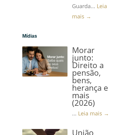
Guarda...
Leia
mais →
Mídias
Morar
junto:
Direito a
pensão,
bens,
herança e
mais
(2026)
...
Leia mais →
União