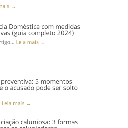
mais →
ncia Doméstica com medidas
ivas (guia completo 2024)
tigo...
Leia mais →
 preventiva: 5 momentos
 o acusado pode ser solto
.
Leia mais →
iação caluniosa: 3 formas
sar os caluniadores