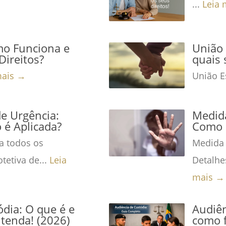
...
Leia 
mo Funciona e
União 
Direitos?
quais 
mais →
União Es
de Urgência:
Medida
é Aplicada?
Como 
a todos os
Medida 
tetiva de...
Leia
Detalhe
mais →
dia: O que é e
Audiên
tenda! (2026)
como f