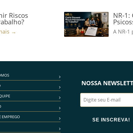
ir Riscos
NR-1: 
rabalho?
Psicos
mais →
A NR-1 
OMOS
NOSSA NEWSLET
O
QUIPE
O
E EMPREGO