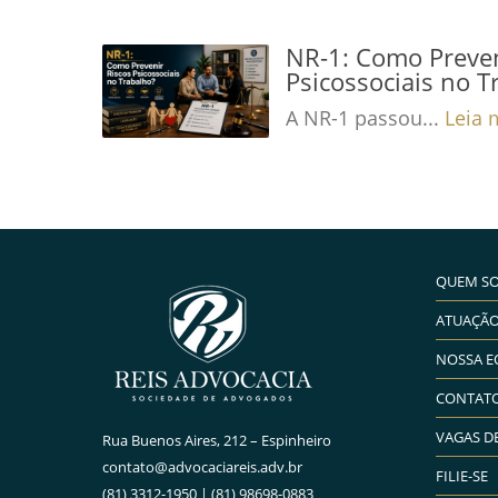
NR-1: Como Preven
Psicossociais no T
A NR-1 passou...
Leia 
QUEM S
ATUAÇÃ
NOSSA E
CONTAT
VAGAS D
Rua Buenos Aires, 212 – Espinheiro
contato@advocaciareis.adv.br
FILIE-SE
(81) 3312-1950 | (81) 98698-0883