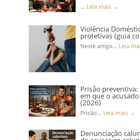
...
Leia mais →
Violência Domésti
protetivas (guia c
Neste artigo...
Leia ma
Prisão preventiva
em que o acusado 
(2026)
Prisão...
Leia mais →
Denunciação calun
de acusar os calu