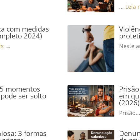
...
Leia 
ca com medidas
Violê
ompleto 2024)
protet
is →
Neste ar
: 5 momentos
Prisão
pode ser solto
em que
(2026)
Prisão..
iosa: 3 formas
Denunc
niadores
de acu