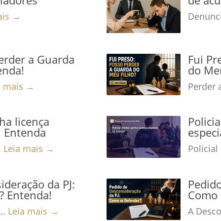
ais →
Denunci
Perder a Guarda
Fui Pr
enda!
do Meu
a mais →
Perder 
nha licença
Polici
a! Entenda
especi
.
Leia mais →
Policial
ideração da PJ:
Pedido
? Entenda!
Como 
..
Leia mais →
A Desco