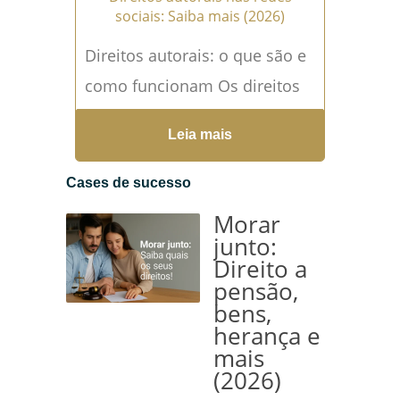
sociais: Saiba mais (2026)
Direitos autorais: o que são e
como funcionam Os direitos
autorais são fundamentais
Leia mais
para garantir que criadores de
conteúdo tenham controle
Cases de sucesso
sobre...
Leia mais →
Morar
junto:
Direito a
pensão,
bens,
herança e
mais
(2026)