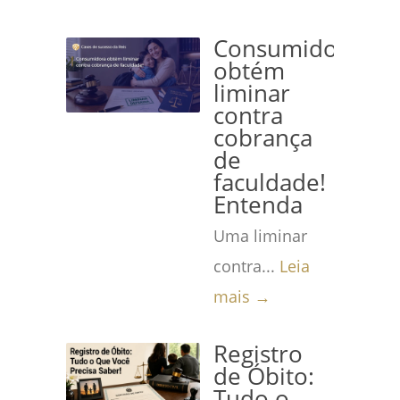
Consumidora
obtém
liminar
contra
cobrança
de
faculdade!
Entenda
Uma liminar
contra...
Leia
mais →
Registro
de Óbito:
Tudo o