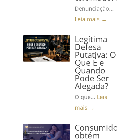
Denunciação...
Leia mais →
Legítima
Defesa
Putativa: O
Que É e
Quando
Pode Ser
Alegada?
O que...
Leia
mais →
Consumidora
obtém