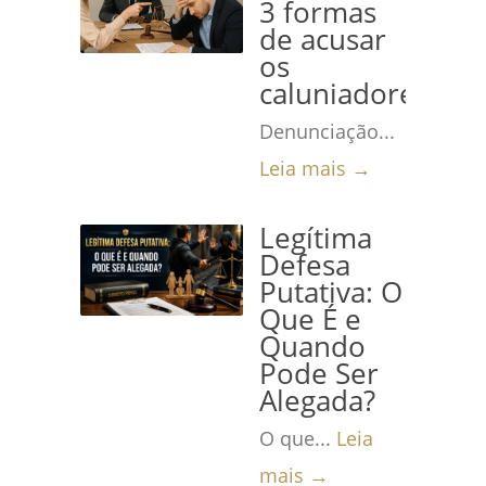
3 formas
de acusar
os
caluniadores
Denunciação...
Leia mais →
Legítima
Defesa
Putativa: O
Que É e
Quando
Pode Ser
Alegada?
O que...
Leia
mais →