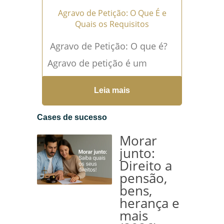
Agravo de Petição: O Que É e
Quais os Requisitos
Agravo de Petição: O que é?
Agravo de petição é um
recurso utilizado para
Leia mais
questionar decisões
proferidas na fase de
Cases de sucesso
execução de...
Leia mais →
Morar
junto:
Direito a
pensão,
bens,
herança e
mais