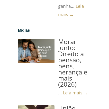
ganha...
Leia
mais →
Mídias
Morar
junto:
Direito a
pensão,
bens,
herança e
mais
(2026)
...
Leia mais →
União