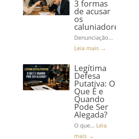
3 formas
de acusar
os
caluniadores
Denunciação...
Leia mais →
Legítima
Defesa
Putativa: O
Que É e
Quando
Pode Ser
Alegada?
O que...
Leia
mais →