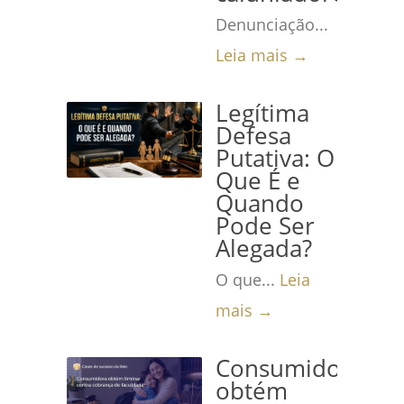
Denunciação...
Leia mais →
Legítima
Defesa
Putativa: O
Que É e
Quando
Pode Ser
Alegada?
O que...
Leia
mais →
Consumidora
obtém