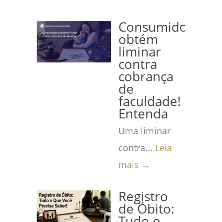
Consumidora
obtém
liminar
contra
cobrança
de
faculdade!
Entenda
Uma liminar
contra...
Leia
mais →
Registro
de Óbito:
Tudo o