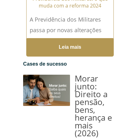
muda com a reforma 2024
A Previdência dos Militares
passa por novas alterações
com a Reforma da Previdência
Leia mais
de 2024, gerando dúvidas e
impactos para milhares de
Cases de sucesso
militares...
Leia mais →
Morar
junto:
Direito a
pensão,
bens,
herança e
mais
(2026)