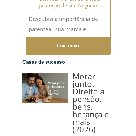
proteção de Seu Negócio
Descubra a importância de
patentear sua marca e
proteger seu negócio. Leia
Leia mais
agora e proteja seu
patrimônio com a expertise
Cases de sucesso
de um...
Leia mais →
Morar
junto:
Direito a
pensão,
bens,
herança e
mais
(2026)