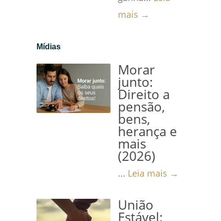
mais →
Mídias
Morar
junto:
Direito a
pensão,
bens,
herança e
mais
(2026)
...
Leia mais →
União
Estável: