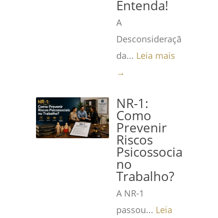
Entenda!
A
Desconsideração
da...
Leia mais
→
NR-1:
Como
Prevenir
Riscos
Psicossociais
no
Trabalho?
A NR-1
passou...
Leia