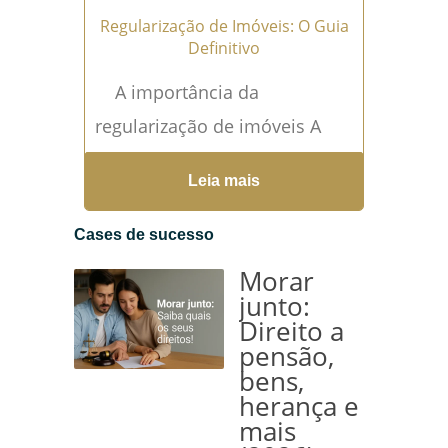
Regularização de Imóveis: O Guia
Definitivo
A importância da
regularização de imóveis A
regularização de imóveis é o
Leia mais
processo legal que garante
que o imóvel esteja...
Leia
Cases de sucesso
mais →
Morar
junto:
Direito a
pensão,
bens,
herança e
mais