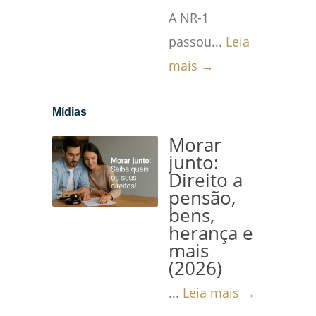
A NR-1
passou...
Leia
mais →
Mídias
Morar
junto:
Direito a
pensão,
bens,
herança e
mais
(2026)
...
Leia mais →