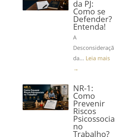
da PJ:
Como se
Defender?
Entenda!
A
Desconsideração
da...
Leia mais
→
NR-1:
Como
Prevenir
Riscos
Psicossociais
no
Trabalho?