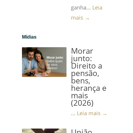
ganha...
Leia
mais →
Mídias
Morar
junto:
Direito a
pensão,
bens,
herança e
mais
(2026)
...
Leia mais →
União