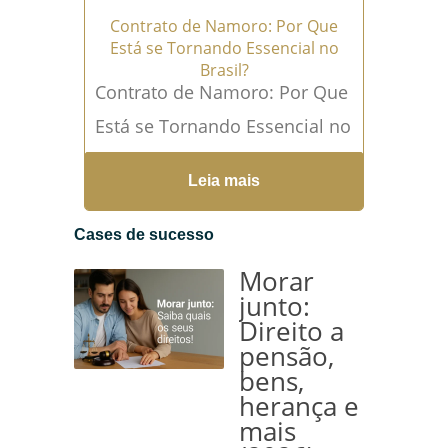
Contrato de Namoro: Por Que
Está se Tornando Essencial no
Brasil?
Contrato de Namoro: Por Que
Está se Tornando Essencial no
Brasil? Em um mundo onde
Leia mais
as relações afetivas estão
cada...
Leia mais →
Cases de sucesso
Morar
junto:
Direito a
pensão,
bens,
herança e
mais