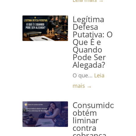
Legítima
Defesa
Putativa: O
Que É e
Quando
Pode Ser
Alegada?
O que...
Leia
mais →
Consumidora
obtém
liminar
contra
cobrança