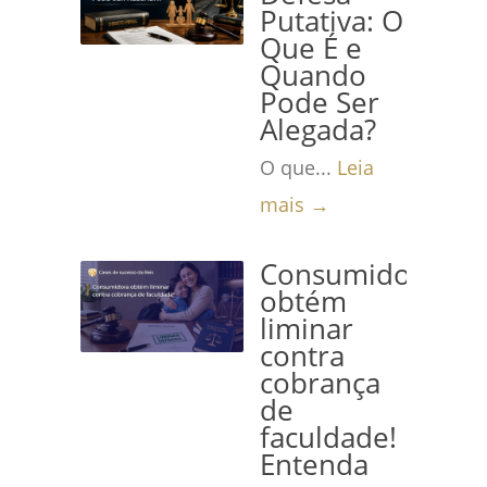
Putativa: O
Que É e
Quando
Pode Ser
Alegada?
O que...
Leia
mais →
Consumidora
obtém
liminar
contra
cobrança
de
faculdade!
Entenda