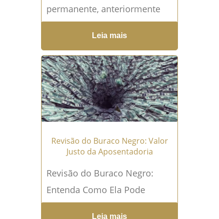
permanente, anteriormente
chamado de aposentadoria
Leia mais
por invalidez, é um dos mais
importantes benefícios
concedidos pelo INSS. Ele é
destinado...
Leia mais →
Revisão do Buraco Negro: Valor
Justo da Aposentadoria
Revisão do Buraco Negro:
Entenda Como Ela Pode
Beneficiar Sua Aposentadoria
Leia mais