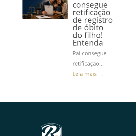
consegue
retificação
de registro
de óbito
do filho!
Entenda
Pai consegue
retificação...
Leia mais →