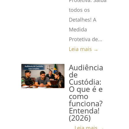
Protetiva: Saiba
todos os
Detalhes! A
Medida
Protetiva de...
Leia mais →
Audiência
de
Custódia:
O que é e
como
funciona?
Entenda!
(2026)
...
Leia mais →