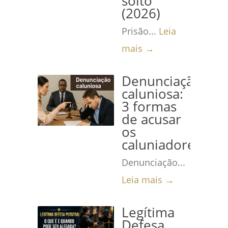
solto
(2026)
Prisão...
Leia
mais →
Denunciação
caluniosa:
3 formas
de acusar
os
caluniadores
Denunciação...
Leia mais →
Legítima
Defesa