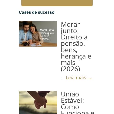
A aposentadoria é um
momento importante na vida
Cases de sucesso
de qualquer trabalhador,...
Morar
Leia mais →
junto:
Direito a
pensão,
bens,
herança e
mais
(2026)
...
Leia mais →
União
Estável:
Como
Funciona e