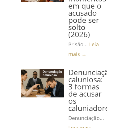
em que o
acusado
pode ser
solto
(2026)
Prisão...
Leia
mais →
Denunciação
caluniosa:
3 formas
de acusar
os
caluniadores
Denunciação...
Leia mais →