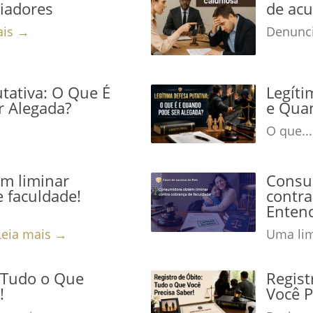
niadores
de acu
ais →
Denunci
tativa: O Que É
Legíti
r Alegada?
e Qua
O que..
m liminar
Consu
 faculdade!
contra
Enten
Leia mais →
Uma lim
: Tudo o Que
Regist
!
Você P