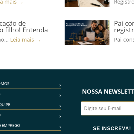
ia mais →
Registro
icação de
Pai co
o filho! Entenda
regist
ão...
Leia mais →
Pai cons
OMOS
NOSSA NEWSLET
O
QUIPE
O
E EMPREGO