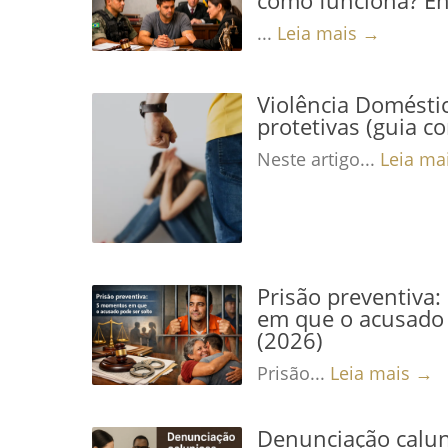
...
Leia mais →
Violência Domésti
protetivas (guia c
Neste artigo...
Leia ma
Prisão preventiva
em que o acusado 
(2026)
Prisão...
Leia mais →
Denunciação calun