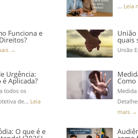
...
Leia 
mo Funciona e
União 
Direitos?
quais 
mais →
União Es
de Urgência:
Medida
é Aplicada?
Como 
a todos os
Medida 
tetiva de...
Leia
Detalhe
mais →
dia: O que é e
Audiên
tenda! (2026)
como f