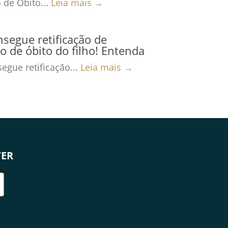
 de Óbito...
Leia mais →
nsegue retificação de
ro de óbito do filho! Entenda
egue retificação...
Leia mais →
TER