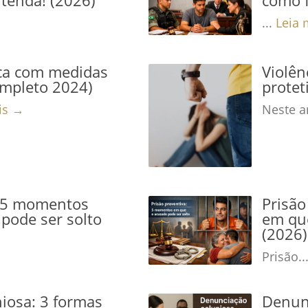
...
Leia 
ca com medidas
Violê
ompleto 2024)
protet
is →
Neste ar
: 5 momentos
Prisão
pode ser solto
em que
(2026)
Prisão..
iosa: 3 formas
Denunc