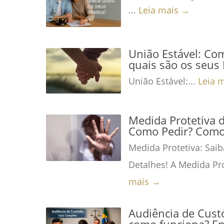
...
Leia mais →
União Estável: Co
quais são os seus 
União Estável:...
Leia 
Medida Protetiva 
Como Pedir? Como 
Medida Protetiva: Saib
Detalhes! A Medida Pro
mais →
Audiência de Custó
como funciona? En