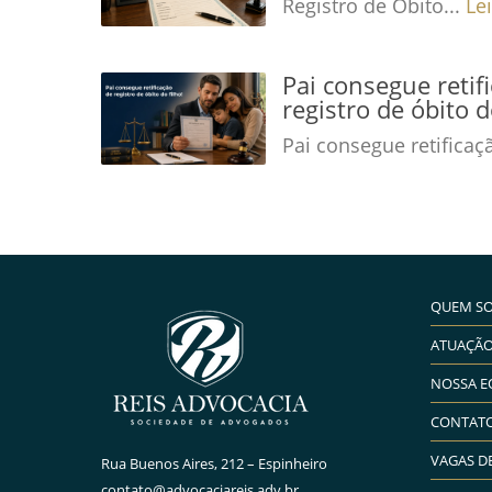
Registro de Óbito...
Le
Pai consegue retif
registro de óbito d
Pai consegue retificaç
QUEM S
ATUAÇÃ
NOSSA E
CONTAT
VAGAS D
Rua Buenos Aires, 212 – Espinheiro
contato@advocaciareis.adv.br