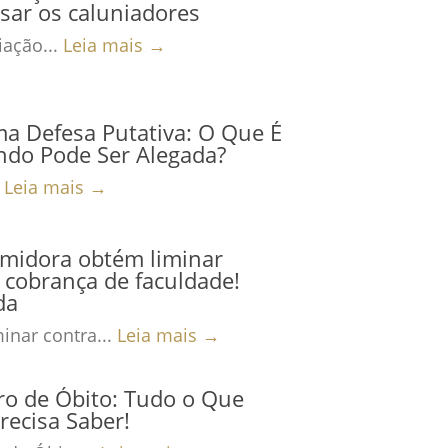
sar os caluniadores
ação...
Leia mais →
ma Defesa Putativa: O Que É
ndo Pode Ser Alegada?
.
Leia mais →
midora obtém liminar
 cobrança de faculdade!
da
inar contra...
Leia mais →
ro de Óbito: Tudo o Que
recisa Saber!