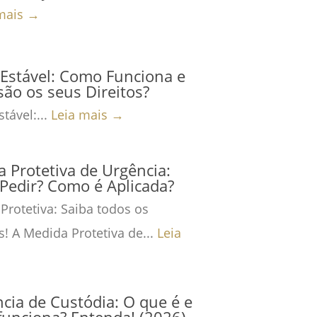
mais →
Estável: Como Funciona e
são os seus Direitos?
tável:...
Leia mais →
 Protetiva de Urgência:
Pedir? Como é Aplicada?
Protetiva: Saiba todos os
s! A Medida Protetiva de...
Leia
cia de Custódia: O que é e
unciona? Entenda! (2026)