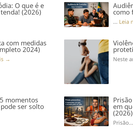
dia: O que é e
Audiên
tenda! (2026)
como f
...
Leia 
ca com medidas
Violê
ompleto 2024)
protet
is →
Neste ar
: 5 momentos
Prisão
pode ser solto
em que
(2026)
Prisão..