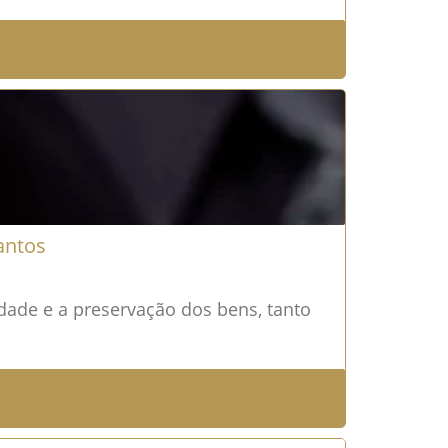
antos
dade e a preservação dos bens, tanto