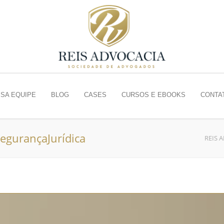
SA EQUIPE
BLOG
CASES
CURSOS E EBOOKS
CONTA
SegurançaJurídica
REIS 