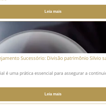
Leia mais
ejamento Sucessório: Divisão patrimônio Silvio s
l é uma prática essencial para assegurar a continui
Leia mais