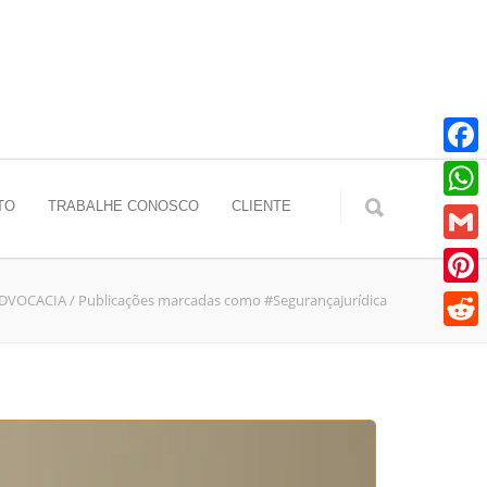
Faceb
TO
TRABALHE CONOSCO
CLIENTE
Whats
Gmail
ADVOCACIA
/
Publicações marcadas como #SegurançaJurídica
Pinter
Reddit