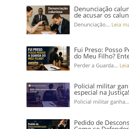
Denunciação calun
de acusar os calu
Denunciação...
Leia m
Fui Preso: Posso 
do Meu Filho? Ent
Perder a Guarda...
Lei
Policial militar ga
especial na Justiç
Policial militar ganha..
Pedido de Descons
Como se Defender