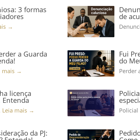
iosa: 3 formas
Denunc
niadores
de acu
ais →
Denunci
Perder a Guarda
Fui Pr
enda!
do Meu
a mais →
Perder 
nha licença
Polici
a! Entenda
especi
.
Leia mais →
Policial
ideração da PJ:
Pedido
? Entenda!
Como 