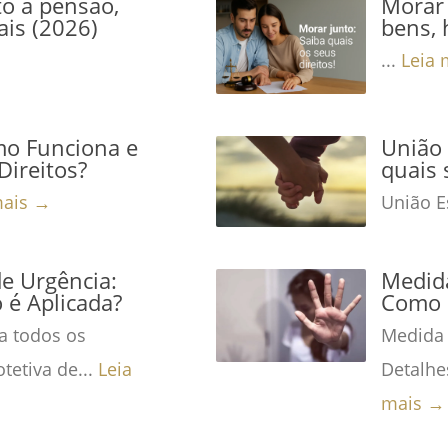
to a pensão,
Morar 
ais (2026)
bens, 
...
Leia 
mo Funciona e
União 
Direitos?
quais 
mais →
União Es
de Urgência:
Medida
é Aplicada?
Como 
a todos os
Medida 
tetiva de...
Leia
Detalhe
mais →