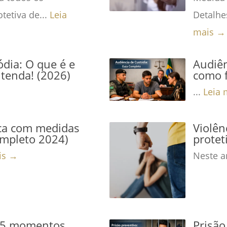
tetiva de...
Leia
Detalhe
mais →
dia: O que é e
Audiên
tenda! (2026)
como f
...
Leia 
ca com medidas
Violê
ompleto 2024)
protet
is →
Neste ar
: 5 momentos
Prisão