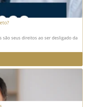
eto?
 são seus direitos ao ser desligado da
s