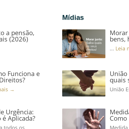
Mídias
to a pensão,
Morar 
ais (2026)
bens, 
...
Leia 
mo Funciona e
União 
Direitos?
quais 
mais →
União Es
de Urgência:
Medida
é Aplicada?
Como 
a todos os
Medida 