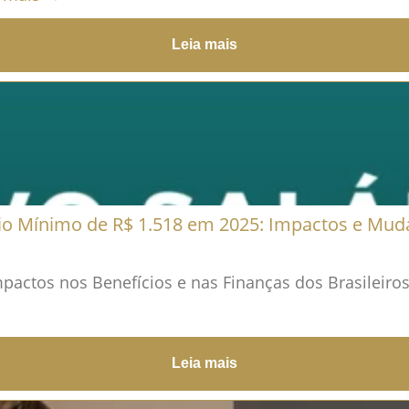
Leia mais
rio Mínimo de R$ 1.518 em 2025: Impactos e Mud
pactos nos Benefícios e nas Finanças dos Brasileiros
Leia mais