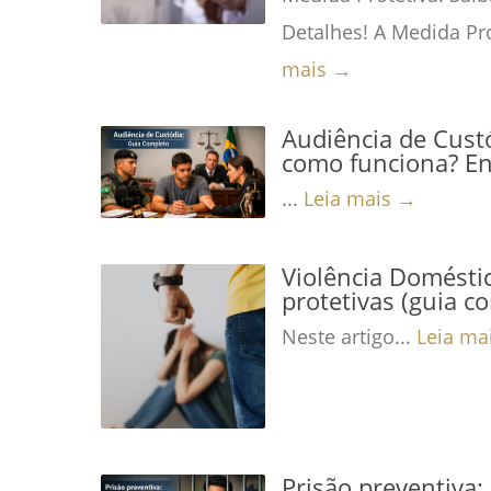
Detalhes! A Medida Pro
mais →
Audiência de Custó
como funciona? En
...
Leia mais →
Violência Domésti
protetivas (guia c
Neste artigo...
Leia ma
Prisão preventiva