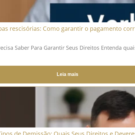
bas rescisórias: Como garantir o pagamento corr
cisa Saber Para Garantir Seus Direitos Entenda quais
Leia mais
Tipos de Demissão: Quais Seus Direitos e Devere