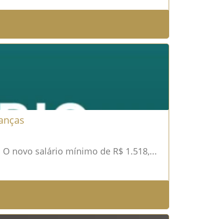
anças
 O novo salário mínimo de R$ 1.518,...