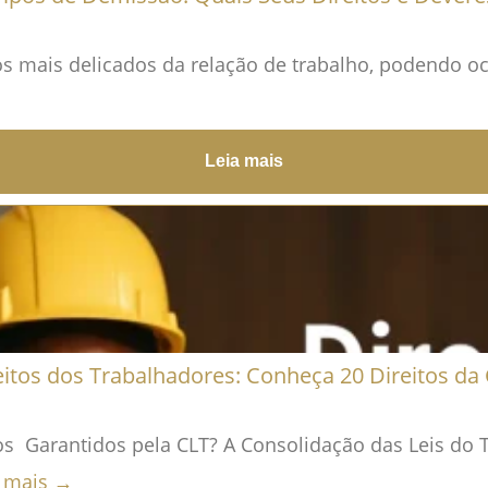
ais delicados da relação de trabalho, podendo oco
Leia mais
eitos dos Trabalhadores: Conheça 20 Direitos da 
os Garantidos pela CLT? A Consolidação das Leis do T
a mais →