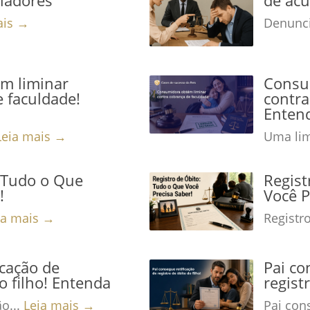
ais →
Denunci
m liminar
Consu
 faculdade!
contra
Enten
Leia mais →
Uma lim
: Tudo o Que
Regist
!
Você P
ia mais →
Registro
icação de
Pai co
o filho! Entenda
regist
ão...
Leia mais →
Pai cons