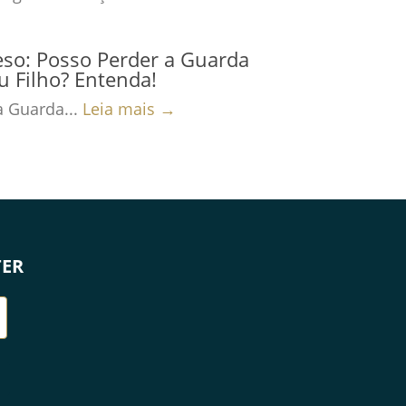
eso: Posso Perder a Guarda
 Filho? Entenda!
a Guarda...
Leia mais →
TER