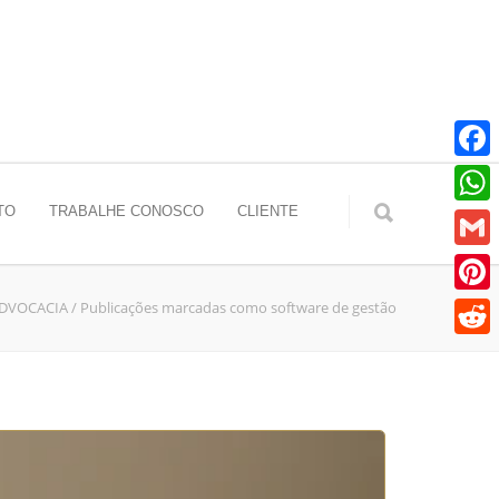
Faceb
TO
TRABALHE CONOSCO
CLIENTE
Whats
Gmail
ADVOCACIA
/
Publicações marcadas como software de gestão
Pinter
Reddit