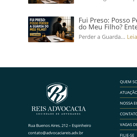
Fui Preso: Posso 
do Meu Filho? Ent
Perder a Guarda...
Lei
QUEM S
ATUAÇÃ
NOSSA E
CONTAT
VAGAS D
Rua Buenos Aires, 212 – Espinheiro
contato@advocaciareis.adv.br
FILIE-SE