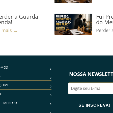
Perder a Guarda
Fui Pr
enda!
do Meu
a mais →
Perder 
OMOS
NOSSA NEWSLET
O
QUIPE
O
E EMPREGO