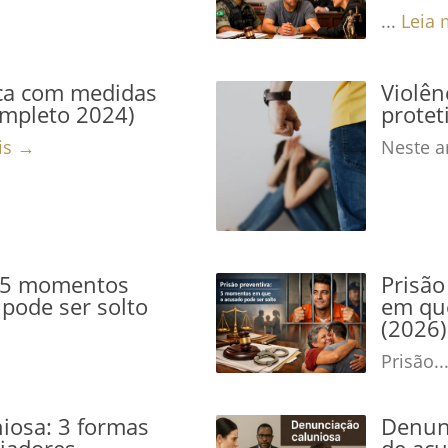
...
Leia 
ca com medidas
Violê
ompleto 2024)
protet
is →
Neste ar
: 5 momentos
Prisão
pode ser solto
em que
(2026)
Prisão..
iosa: 3 formas
Denunc
niadores
de acu