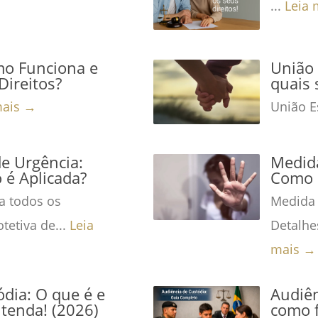
...
Leia 
mo Funciona e
União 
Direitos?
quais 
mais →
União Es
de Urgência:
Medida
é Aplicada?
Como 
a todos os
Medida 
tetiva de...
Leia
Detalhe
mais →
dia: O que é e
Audiên
tenda! (2026)
como f