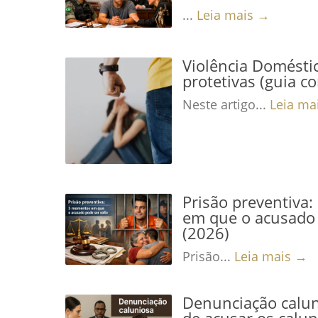
...
Leia mais →
Violência Domésti
protetivas (guia c
Neste artigo...
Leia ma
Prisão preventiva
em que o acusado 
(2026)
Prisão...
Leia mais →
Denunciação calun
de acusar os calu