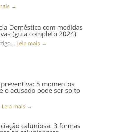
mais →
ncia Doméstica com medidas
ivas (guia completo 2024)
tigo...
Leia mais →
 preventiva: 5 momentos
 o acusado pode ser solto
.
Leia mais →
iação caluniosa: 3 formas
sar os caluniadores