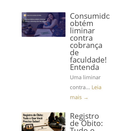
Consumidora
obtém
liminar
contra
cobrança
de
faculdade!
Entenda
Uma liminar
contra...
Leia
mais →
Registro
de Óbito:
Tudo o