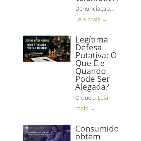
Denunciação...
Leia mais →
Legítima
Defesa
Putativa: O
Que É e
Quando
Pode Ser
Alegada?
O que...
Leia
mais →
Consumidora
obtém