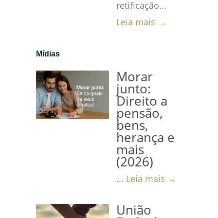
retificação...
Leia mais →
Mídias
Morar
junto:
Direito a
pensão,
bens,
herança e
mais
(2026)
...
Leia mais →
União