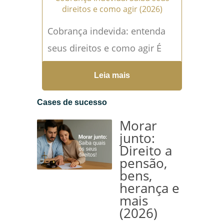
direitos e como agir (2026)
Cobrança indevida: entenda
seus direitos e como agir É
uma das situações mais
Leia mais
comuns — e ao mesmo
tempo mais angustiantes —...
Cases de sucesso
Leia mais →
Morar
junto:
Direito a
pensão,
bens,
herança e
mais
(2026)