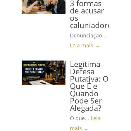
3 formas
de acusar
os
caluniadores
Denunciação...
Leia mais →
Legítima
Defesa
Putativa: O
Que É e
Quando
Pode Ser
Alegada?
O que...
Leia
mais →