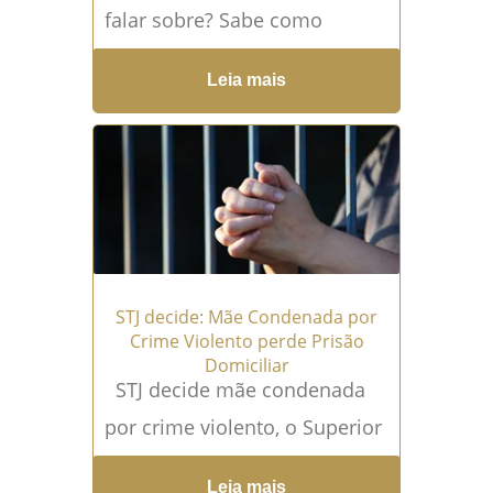
falar sobre? Sabe como
funciona esse processo
Leia mais
crucial no sistema judicial
brasileiro? Imagine você
sendo detido antes...
Leia
mais →
STJ decide: Mãe Condenada por
Crime Violento perde Prisão
Domiciliar
STJ decide mãe condenada
por crime violento, o Superior
Tribunal de Justiça (STJ)...
Leia
Leia mais