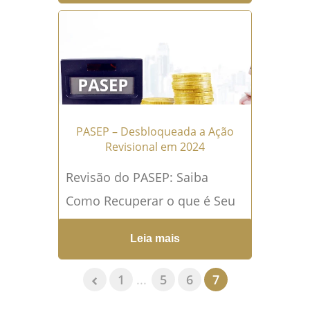
programa ? Talvez...
Leia mais
→
PASEP – Desbloqueada a Ação
Revisional em 2024
Revisão do PASEP: Saiba
Como Recuperar o que é Seu
Se você é servidor público ou
Leia mais
militar que contribuiu para o...
Leia mais →
1
...
5
6
7