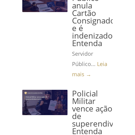
anula
Cartão
Consignado
e é
indenizado!
Entenda
Servidor
Público...
Leia
mais →
Policial
Militar
vence ação
de
superendividame
Entenda