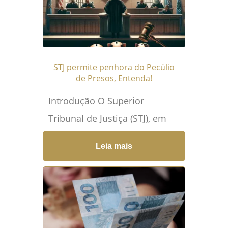
STJ permite penhora do Pecúlio
de Presos, Entenda!
Introdução O Superior
Tribunal de Justiça (STJ), em
uma decisão pioneira, abriu
Leia mais
caminho para a...
Leia mais →