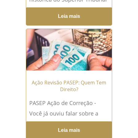
de Justiça (STJ) sobre o PASEP
Leia mais
que ocorreu em 13 de
setembro de 2023? Neste
artigo, exploraremos essa...
Leia mais →
Ação Revisão PASEP: Quem Tem
Direito?
PASEP Ação de Correção -
Você já ouviu falar sobre a
recente decisão histórica do
Leia mais
STJ relacionada a esse