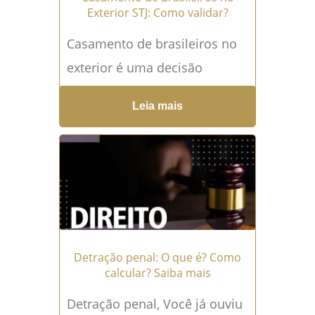
Exterior STJ: Como validar?
Casamento de brasileiros no
exterior é uma decisão
emocionante para os
Leia mais
mesmos, seja pela busca por
novas experiências culturais,
por motivos profissionais...
Leia mais →
Detração penal: O que é? Como
calcular? Saiba mais
Detração penal, Você já ouviu