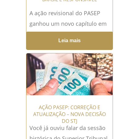
A ação revisional do PASEP
ganhou um novo capítulo em
13 de setembro de 2023, com
Leia mais
uma decisão histórica do
Superior Tribunal de Justiça
(STJ). Neste artigo,
abordaremos
detalhadamente...
Leia mais
→
AÇÃO PASEP: CORREÇÃO E
ATUALIZAÇÃO – NOVA DECISÃO
DO STJ
Você já ouviu falar da sessão
histórica do Superior Tribunal