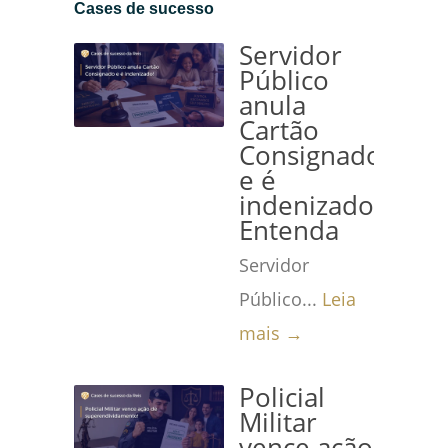
Cases de sucesso
Servidor
Público
anula
Cartão
Consignado
e é
indenizado!
Entenda
Servidor
Público...
Leia
mais →
Policial
Militar
vence ação