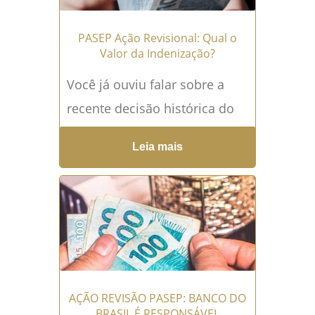
PASEP Ação Revisional: Qual o
Valor da Indenização?
Você já ouviu falar sobre a
recente decisão histórica do
STJ relacionada ao PASEP? O
Leia mais
STJ determinou que o Banco
do Brasil é...
Leia mais →
AÇÃO REVISÃO PASEP: BANCO DO
BRASIL É RESPONSÁVEL