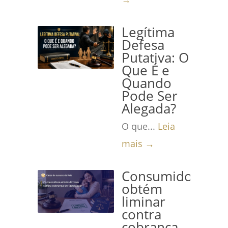
Legítima
Defesa
Putativa: O
Que É e
Quando
Pode Ser
Alegada?
O que...
Leia
mais →
Consumidora
obtém
liminar
contra
cobrança