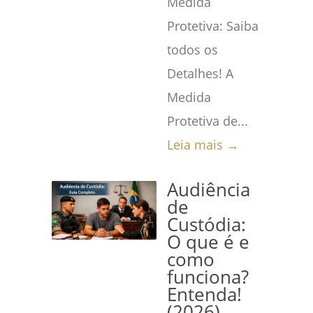
Medida
Protetiva: Saiba
todos os
Detalhes! A
Medida
Protetiva de...
Leia mais →
Audiência
de
Custódia:
O que é e
como
funciona?
Entenda!
(2026)