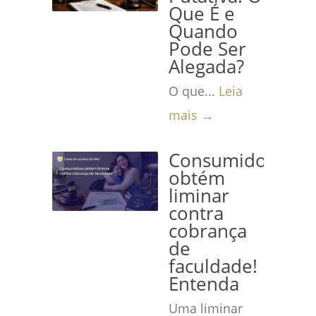
Que É e
Quando
Pode Ser
Alegada?
O que...
Leia
mais →
Consumidora
obtém
liminar
contra
cobrança
de
faculdade!
Entenda
Uma liminar