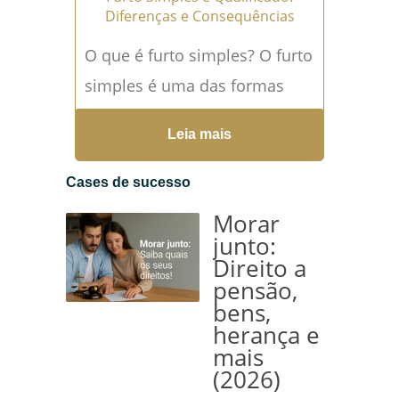
Diferenças e Consequências
O que é furto simples? O furto
simples é uma das formas
mais comuns de crime contra
Leia mais
o patrimônio. Ele ocorre
quando alguém subtrai, para
Cases de sucesso
si ou para outrem, coisa...
Leia
Morar
mais →
junto:
Direito a
pensão,
bens,
herança e
mais
(2026)