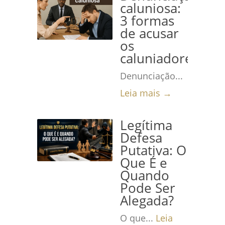
caluniosa:
3 formas
de acusar
os
caluniadores
Denunciação...
Leia mais →
Legítima
Defesa
Putativa: O
Que É e
Quando
Pode Ser
Alegada?
O que...
Leia