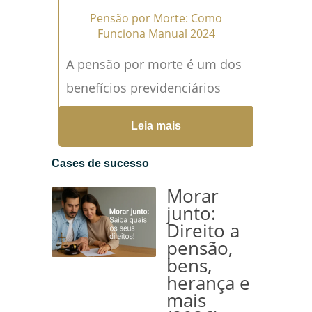
Pensão por Morte: Como
Funciona Manual 2024
A pensão por morte é um dos
benefícios previdenciários
mais importantes no Brasil,
Leia mais
pois oferece suporte
financeiro aos dependentes
Cases de sucesso
de um segurado...
Leia mais
Morar
→
junto:
Direito a
pensão,
bens,
herança e
mais