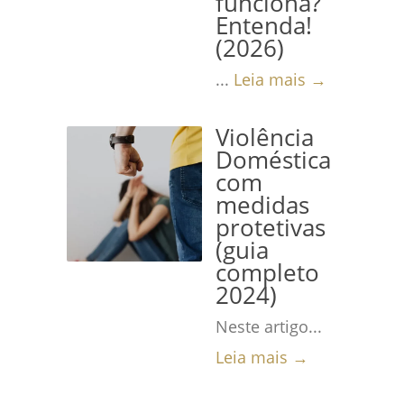
funciona?
Entenda!
(2026)
...
Leia mais →
Violência
Doméstica
com
medidas
protetivas
(guia
completo
2024)
Neste artigo...
Leia mais →