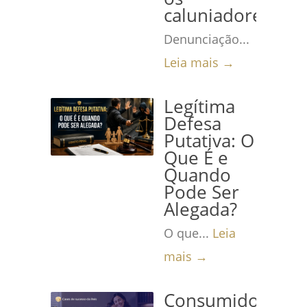
caluniadores
Denunciação...
Leia mais →
Legítima
Defesa
Putativa: O
Que É e
Quando
Pode Ser
Alegada?
O que...
Leia
mais →
Consumidora