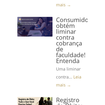
mais →
Consumidora
obtém
liminar
contra
cobrança
de
faculdade!
Entenda
Uma liminar
contra...
Leia
mais →
Registro