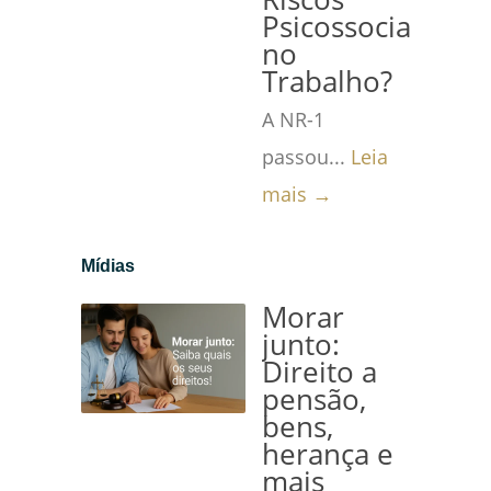
Psicossociais
no
Trabalho?
A NR-1
passou...
Leia
mais →
Mídias
Morar
junto:
Direito a
pensão,
bens,
herança e
mais