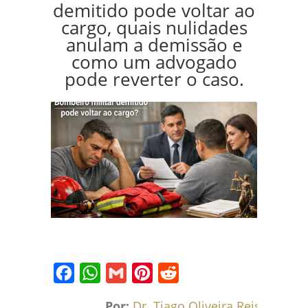
demitido pode voltar ao
cargo, quais nulidades
anulam a demissão e
como um advogado
pode reverter o caso.
Facebook
WhatsApp
Gmail
Pinterest
Reddit
Por:
Dr. Tiago Oliveira Reis