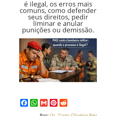
é ilegal, os erros mais
comuns, como defender
seus direitos, pedir
liminar e anular
punições ou demissão.
Facebook
WhatsApp
Gmail
Pinterest
Reddit
Por:
Dr. Tiago Oliveira Reis