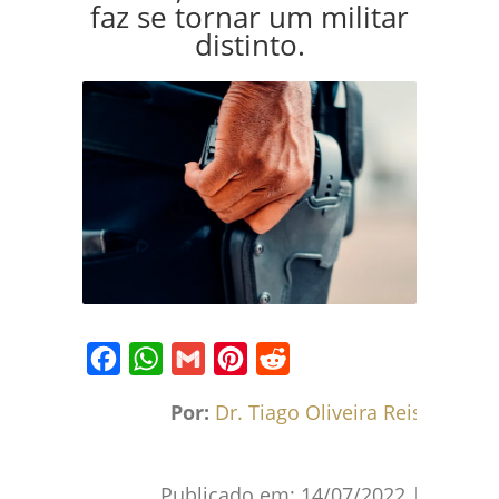
faz se tornar um militar
distinto.
Facebook
WhatsApp
Gmail
Pinterest
Reddit
Por:
Dr. Tiago Oliveira Reis
Publicado em:
14/07/2022
|