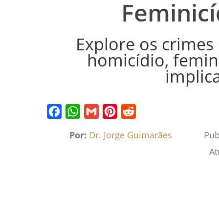
Feminicí
Explore os crimes 
homicídio, femini
implica
Facebook
WhatsApp
Gmail
Pinterest
Reddit
Por:
Dr. Jorge Guimarães
Pub
At