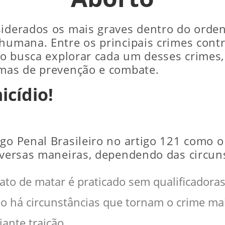
siderados os mais graves dentro do orde
humana. Entre os principais crimes contr
igo busca explorar cada um desses crimes,
rmas de prevenção e combate.
cídio!
igo Penal Brasileiro no artigo 121 como o
diversas maneiras, dependendo das circu
ato de matar é praticado sem qualificadora
o há circunstâncias que tornam o crime mai
ante traição.