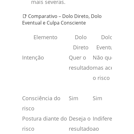
mais severas.
📑 Comparativo – Dolo Direto, Dolo
Eventual e Culpa Consciente
Elemento
Dolo
Dolo
Cu
Direto
Eventual
Cons
Intenção
Quer o
Não quer,
Prev
resultado
mas aceita
acred
o risco
que
evita
Consciência do
Sim
Sim
Sim
risco
Postura diante do
Deseja o
Indiferença
Conf
risco
resultado
ao
na n