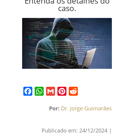
Entenda os detalhes do
caso.
Facebook
WhatsApp
Gmail
Pinterest
Reddit
Por:
Dr. Jorge Guimarães
Publicado em:
24/12/2024
|