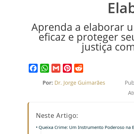
Ela
Aprenda a elaborar 
eficaz e proteger se
justiça co
Facebook
WhatsApp
Gmail
Pinterest
Reddit
Por:
Dr. Jorge Guimarães
Pub
At
Neste Artigo:
Queixa Crime: Um Instrumento Poderoso na Bu