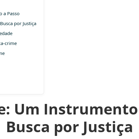
o a Passo
Busca por Justiça
iedade
xa-crime
ime
e: Um Instrumento
Busca por Justiça