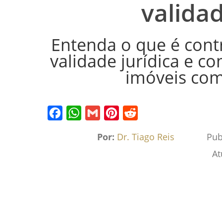
validad
Entenda o que é contr
validade jurídica e c
imóveis com
Facebook
WhatsApp
Gmail
Pinterest
Reddit
Por:
Dr. Tiago Reis
Pub
At