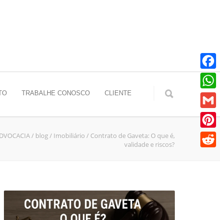
Faceb
TO
TRABALHE CONOSCO
CLIENTE
Whats
Gmail
ADVOCACIA
/
blog
/
Imobiliário
/
Contrato de Gaveta: O que é,
Pinter
validade e riscos?
Reddit