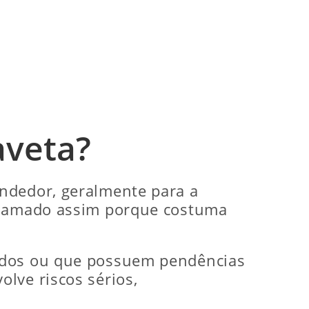
aveta?
endedor, geralmente para a
 chamado assim porque costuma
iados ou que possuem pendências
lve riscos sérios,