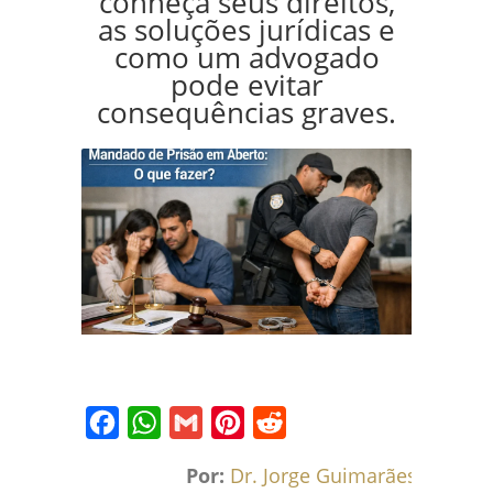
conheça seus direitos,
as soluções jurídicas e
como um advogado
pode evitar
consequências graves.
Facebook
WhatsApp
Gmail
Pinterest
Reddit
Por:
Dr. Jorge Guimarães