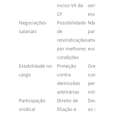
inciso VII da
serviços
CF
essenciais
Negociações
Possibilidade
Não pode
salariais
de
paralisar
reivindicações
atividades
por melhores
essenciais
condições
Estabilidade no
Proteção
Grevistas d
cargo
contra
cumprir os
demissões
percentuais
arbitrárias
mínimos
Participação
Direito de
Deve respei
sindical
filiação e
os serviços