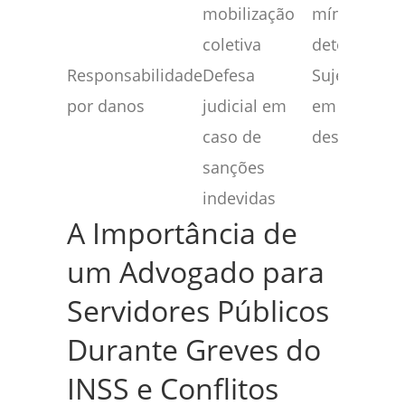
mobilização
mínimos
coletiva
determinad
Responsabilidade
Defesa
Sujeito à mu
por danos
judicial em
em caso de
caso de
descumpri
sanções
indevidas
A Importância de
um Advogado para
Servidores Públicos
Durante Greves do
INSS e Conflitos