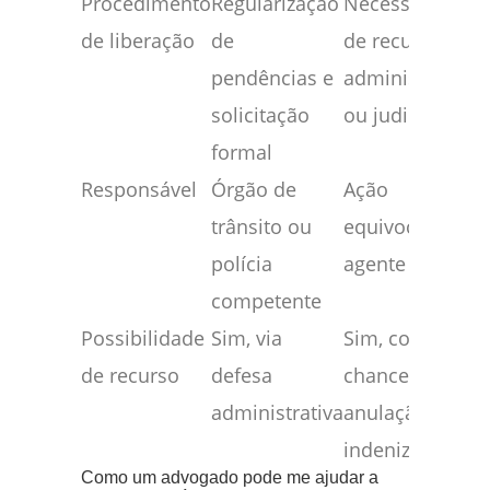
Procedimento
Regularização
Necessidade
de liberação
de
de recurso
pendências e
administrativo
solicitação
ou judicial
formal
Responsável
Órgão de
Ação
trânsito ou
equivocada de
polícia
agente público
competente
Possibilidade
Sim, via
Sim, com forte
de recurso
defesa
chance de
administrativa
anulação ou
indenização
Como um advogado pode me ajudar a