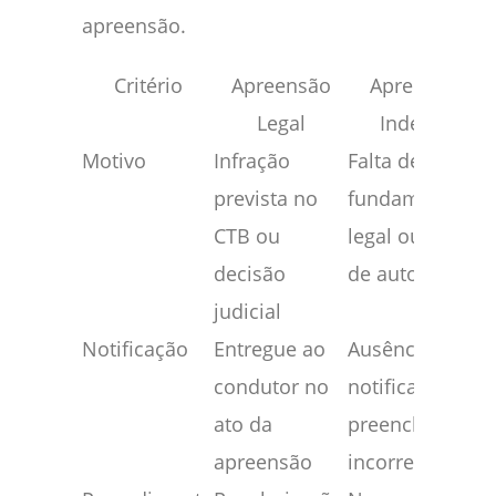
apreensão.
Critério
Apreensão
Apreensão
Legal
Indevida
Motivo
Infração
Falta de
prevista no
fundamento
CTB ou
legal ou abuso
decisão
de autoridade
judicial
Notificação
Entregue ao
Ausência de
condutor no
notificação ou
ato da
preenchimento
apreensão
incorreto