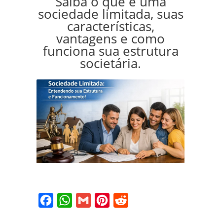
Saiba o que é uma
sociedade limitada, suas
características,
vantagens e como
funciona sua estrutura
societária.
Facebook
WhatsApp
Gmail
Pinterest
Reddit