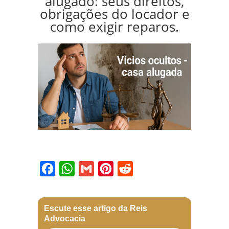
alugado: seus direitos,
obrigações do locador e
como exigir reparos.
Facebook
WhatsApp
Gmail
Pinterest
Reddit
Escute esse artigo da Reis
Advocacia