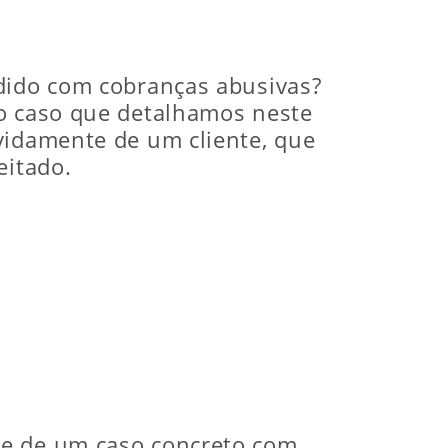
ndido com cobranças abusivas?
No caso que detalhamos neste
vidamente de um cliente, que
eitado.
-se de um caso concreto com