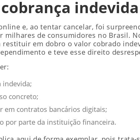
cobrança indevida
line e, ao tentar cancelar, foi surpree
or milhares de consumidores no Brasil. 
 restituir em dobro o valor cobrado inde
rependimento e teve esse direito desresp
er:
 indevida;
aso concreto;
 em contratos bancários digitais;
por parte da instituição financeira.
plica aqui de forma exemplar, pois trata