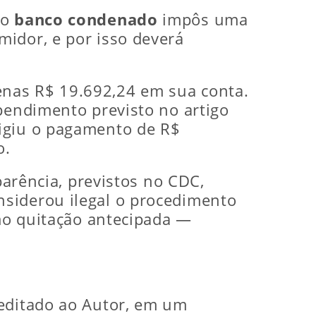
 o
banco condenado
impôs uma
midor, e por isso deverá
enas R$ 19.692,24 em sua conta.
ependimento previsto no artigo
xigiu o pagamento de R$
o.
parência, previstos no CDC,
onsiderou ilegal o procedimento
omo quitação antecipada —
reditado ao Autor, em um