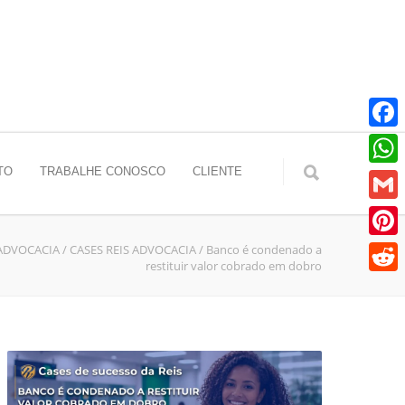
Faceb
TO
TRABALHE CONOSCO
CLIENTE
Whats
Gmail
 ADVOCACIA
/
CASES REIS ADVOCACIA
/
Banco é condenado a
Pinter
restituir valor cobrado em dobro
Reddit