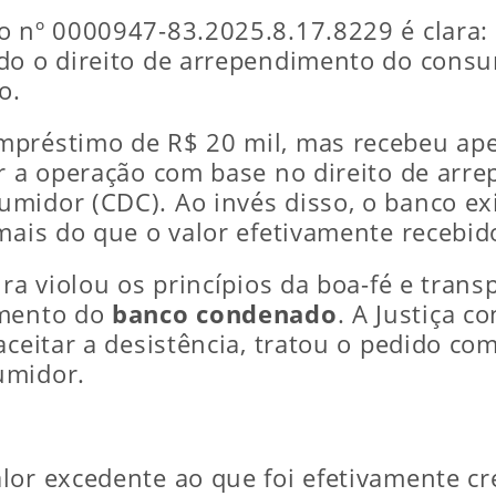
o nº 0000947-83.2025.8.17.8229 é clara:
do o direito de arrependimento do consu
o.
mpréstimo de R$ 20 mil, mas recebeu ap
ar a operação com base no direito de arr
umidor (CDC). Ao invés disso, o banco e
mais do que o valor efetivamente recebid
ira violou os princípios da boa-fé e trans
amento do
banco condenado
. A Justiça c
aceitar a desistência, tratou o pedido c
umidor.
lor excedente ao que foi efetivamente c