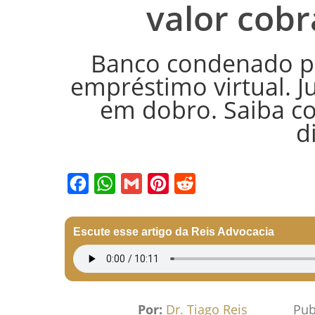
valor cob
Banco condenado p
empréstimo virtual. J
em dobro. Saiba co
d
Facebook
WhatsApp
Gmail
Pinterest
Reddit
Escute esse artigo da Reis Advocacia
Por:
Dr. Tiago Reis
Pub