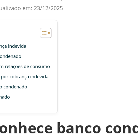
ualizado em:
23/12/2025
nça indevida
 condenado
em relações de consumo
por cobrança indevida
co condenado
enado
econhece banco con